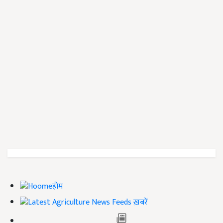
होम
ख़बरें