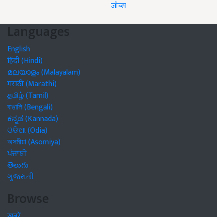
जॉब्स
Languages
English
हिंदी (Hindi)
മലയാളം (Malayalam)
मराठी (Marathi)
தமிழ் (Tamil)
বাঙালি (Bengali)
ಕನ್ನಡ (Kannada)
ଓଡିଆ (Odia)
অসমীয়া (Asomiya)
ਪੰਜਾਬੀ
తెలుగు
ગુજરાતી
Browse
खबरें