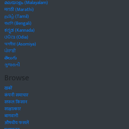
മലയാളം (Malayalam)
मराठी (Marathi)
தமிழ் (Tamil)
বাঙালি (Bengali)
ಕನ್ನಡ (Kannada)
ଓଡିଆ (Odia)
অসমীয়া (Asomiya)
ਪੰਜਾਬੀ
తెలుగు
ગુજરાતી
Browse
खबरें
कंपनी समाचार
सफल किसान
साक्षात्कार
बागवानी
औषधीय फसलें