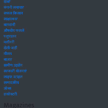
खबरें
कंपनी समाचार
सफल किसान
साक्षात्कार
बागवानी
औषधीय फसलें
पशुपालन
मशीनरी
खेती-बाड़ी
मौसम
बाजार
ग्रामीण उद्द्योग
सरकारी योजनाएं
लाइफ स्टाइल
सम्पादकीय
जॉब्स
डायरेक्टरी
Magazines