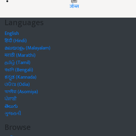
जॉब्स
Languages
English
हिंदी (Hindi)
മലയാളം (Malayalam)
मराठी (Marathi)
தமிழ் (Tamil)
বাঙালি (Bengali)
ಕನ್ನಡ (Kannada)
ଓଡିଆ (Odia)
অসমীয়া (Asomiya)
ਪੰਜਾਬੀ
తెలుగు
ગુજરાતી
Browse