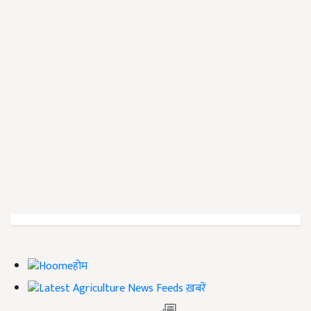
होम
ख़बरें