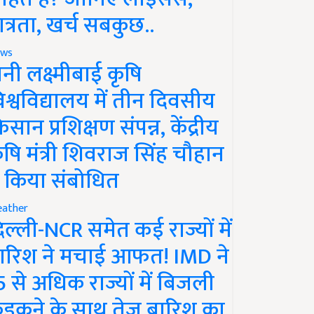
ात्रता, खर्च सबकुछ..
ws
ानी लक्ष्मीबाई कृषि
िश्वविद्यालय में तीन दिवसीय
िसान प्रशिक्षण संपन्न, केंद्रीय
ृषि मंत्री शिवराज सिंह चौहान
े किया संबोधित
ather
िल्ली-NCR समेत कई राज्यों में
ारिश ने मचाई आफत! IMD ने
5 से अधिक राज्यों में बिजली
ड़कने के साथ तेज बारिश का