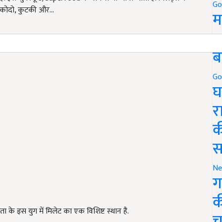
Go
ा, कोदो, कुटकी और…
म
5
ब
Go
घ
र
क
स
Ne
ग
क
धता के इस युग में मिलेट का एक विशिष्ट स्थान है.
च