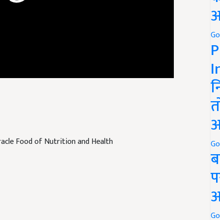
अ
Go
P
I
न
त
अ
racle Food of Nutrition and Health
Go
ब
प
अ
Go