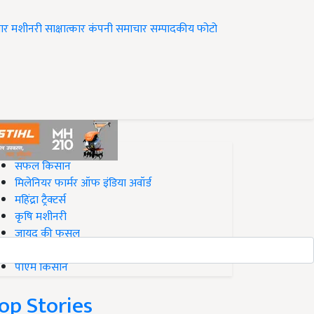
ार
मशीनरी
साक्षात्कार
कंपनी समाचार
सम्पादकीय
फोटो
op on Krishi Jagran
सफल किसान
मिलेनियर फार्मर ऑफ इंडिया अवॉर्ड
महिंद्रा ट्रैक्टर्स
कृषि मशीनरी
जायद की फसल
बिज़नेस आइडियाज
पीएम किसान
op Stories