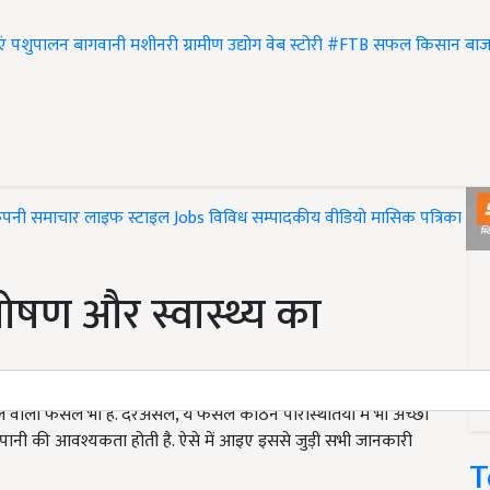
एं
पशुपालन
बागवानी
मशीनरी
ग्रामीण उद्योग
वेब स्टोरी
#FTB
सफल किसान
बाज
ंपनी समाचार
लाइफ स्टाइल
Jobs
विविध
सम्पादकीय
वीडियो
मासिक पत्रिका
#T
पोषण और स्वास्थ्य का
ाल वाली फसल भी है. दरअसल, ये फसलें कठिन परिस्थितियों में भी अच्छी
म पानी की आवश्यकता होती है. ऐसे में आइए इससे जुड़ी सभी जानकारी
T