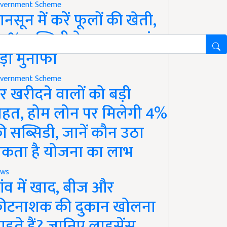
vernment Scheme
ानसून में करें फूलों की खेती,
0% सब्सिडी के साथ कमाएं
ड़ा मुनाफा
vernment Scheme
र खरीदने वालों को बड़ी
ाहत, होम लोन पर मिलेगी 4%
ी सब्सिडी, जानें कौन उठा
कता है योजना का लाभ
ws
ांव में खाद, बीज और
ीटनाशक की दुकान खोलना
ाहते हैं? जानिए लाइसेंस,