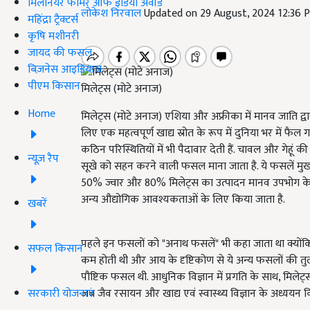
मिलेनियर फार्मर ऑफ इंडिया अवॉर्ड
लोकेश निरवाल
Updated on 29 August, 2024 12:36 
महिंद्रा ट्रैक्टर्स
कृषि मशीनरी
जायद की फसल
बिज़नेस आइडियाज
पीएम किसान
मिलेट्स (मोटे अनाज)
Home
मिलेट्स (मोटे अनाज) एशिया और अफ्रीका में मानव जाति द्व
लिए एक महत्वपूर्ण खाद्य स्रोत के रूप में दुनिया भर में फ
कठिन परिस्थितियों में भी पैदावार देती हैं. चावल और गेहू
न्यूज़ रैप
सूखे को सहन करने वाली फसल माना जाता है. ये फसलें मुख्य र
50% ज्वार और 80% मिलेट्स का उत्पादन मानव उपभोग के 
अन्य औद्योगिक आवश्यकताओं के लिए किया जाता है.
खबरें
पहले इन फसलों को "अनाथ फसलें" भी कहा जाता था क्योंकि य
सफल किसान
कम होती थी और आय के दृष्टिकोण से ये अन्य फसलों की तुल
पौष्टिक फसल थी. आधुनिक विज्ञान में प्रगति के साथ, मिले
सरकारी योजनाएं
जब जैव रसायन और खाद्य एवं स्वास्थ्य विज्ञान के अध्ययन 