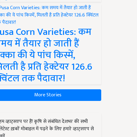
usa Corn Varieties: कम
मय में तैयार हो जाती हैं
क्का की ये पांच किस्में,
िलती है प्रति हेक्टेयर 126.6
्विंटल तक पैदावार!
More Stories
हम व्हाट्सएप पर हैं! कृषि से संबंधित देशभर की सभी
लेटेस्ट ख़बरें मोबाइल में पढ़ने के लिए हमारे व्हाट्सएप से
जुड़ें.