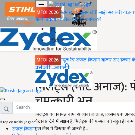
MFOI 2026
होम
ख़बरें
मौसम
खेती-बाड़ी
सरकारी योजना
गैलरी
वीडियो
मासिक पत्रिका
डायरेक्टरी
हिंदी
MFOI 2026
न्यूज़ रैप
सफल किसान
बाजार
साक्षात्कार
क
Home
खेती-बाड़ी
मिलेट्स (मोटे अनाज): 
चमत्कारी अन्न
मिलेट्स को विभिन्न नामों से जाना जाता है, जिसमें एक अक
पैदावार देने में सक्षम है. मिलेट्स की फसल को बहुत ही क
#Top on Krishi Jagran
इस लेख में विस्तार से जानते हैं...
सफल किसान