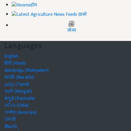
होम
ख़बरें
जॉब्स
Languages
English
हिंदी (Hindi)
മലയാളം (Malayalam)
मराठी (Marathi)
தமிழ் (Tamil)
বাঙালি (Bengali)
ಕನ್ನಡ (Kannada)
ଓଡିଆ (Odia)
অসমীয়া (Asomiya)
ਪੰਜਾਬੀ
తెలుగు