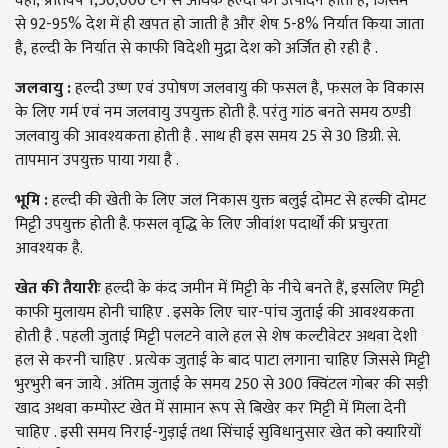
वही, प्रतिवर्ष 1,50,000 टन से अधिक हल्दी का उत्पादन होता है, जिसमें
से 92-95% देश में ही खपत हो जाती है और शेष 5-8% निर्यात किया जाता
है, हल्दी के निर्यात से काफी विदेशी मुद्रा देश को अर्जित हो रही है .
जलवायु :
हल्दी उष्ण एवं उपोषण जलवायु की फसल है, फसल के विकास
के लिए गर्म एवं नम जलवायु उपयुक्त होती है. परंतु गांठ बनते समय ठण्डी
जलवायु की आवश्यकता होती है . साथ ही इस समय 25 से 30 डिग्री. से.
तापमान उपयुक्त पाया गया है .
भूमि :
हल्दी की खेती के लिए जल निकास युक्त बलुई दोमट से हल्की दोमट
मिट्टी उपयुक्त होती है. फसल वृद्धि के लिए जीवांश पदार्थों की प्रचुरता
आवश्यक है.
खेत की तैयारीः
हल्दी के कंद जमीन में मिट्टी के नीचे बनते हैं, इसलिए मिट्टी
काफी मुलायम होनी चाहिए . इसके लिए चार-पांच जुताई की आवश्यकता
होती है . पहली जुताई मिट्टी पलटने वाले हल से शेष कल्टीवेटर अथवा देशी
हल से करनी चाहिए . प्रत्येक जुताई के बाद पाटा लगाना चाहिए जिससे मिट्टी
भुरभुरी बन जाये . अंतिम जुताई के समय 250 से 300 क्विंटल गोबर की सड़ी
खाद अथवा कम्पोस्ट खेत में सामान रूप से बिखेर कर मिट्टी में मिला देनी
चाहिए . इसी समय निराई-गुड़ाई तथा सिंचाई सुविधानुसार खेत को क्यारियों