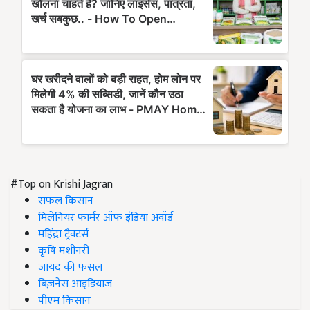
#Top on Krishi Jagran
सफल किसान
मिलेनियर फार्मर ऑफ इंडिया अवॉर्ड
महिंद्रा ट्रैक्टर्स
कृषि मशीनरी
जायद की फसल
बिज़नेस आइडियाज
पीएम किसान