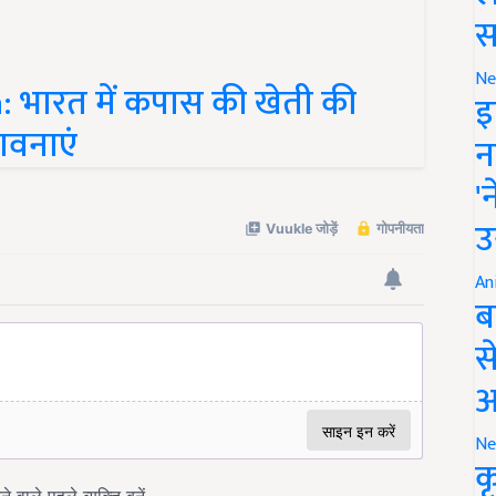
स
 भारत में कपास की खेती की
Ne
इ
ावनाएं
न
'
उ
An
ब
स
आ
Ne
क