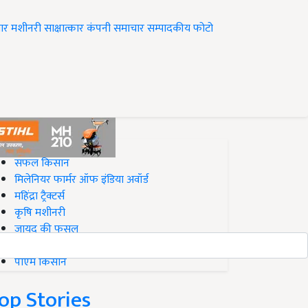
ार
मशीनरी
साक्षात्कार
कंपनी समाचार
सम्पादकीय
फोटो
op on Krishi Jagran
सफल किसान
मिलेनियर फार्मर ऑफ इंडिया अवॉर्ड
महिंद्रा ट्रैक्टर्स
कृषि मशीनरी
जायद की फसल
बिज़नेस आइडियाज
पीएम किसान
op Stories