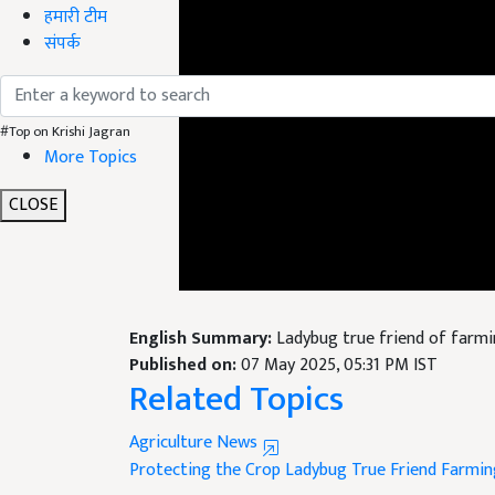
हमारी टीम
संपर्क
#Top on Krishi Jagran
More Topics
CLOSE
English Summary:
Ladybug true friend of farmi
Published on:
07 May 2025, 05:31 PM IST
Related Topics
Agriculture News
Protecting the Crop
Ladybug True Friend Farmin
Like this article?