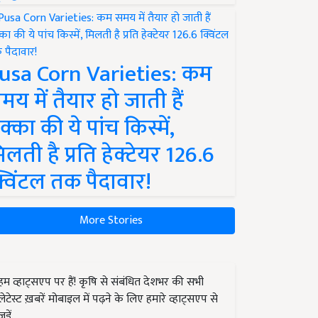
usa Corn Varieties: कम
मय में तैयार हो जाती हैं
क्का की ये पांच किस्में,
िलती है प्रति हेक्टेयर 126.6
्विंटल तक पैदावार!
More Stories
हम व्हाट्सएप पर हैं! कृषि से संबंधित देशभर की सभी
लेटेस्ट ख़बरें मोबाइल में पढ़ने के लिए हमारे व्हाट्सएप से
जुड़ें.