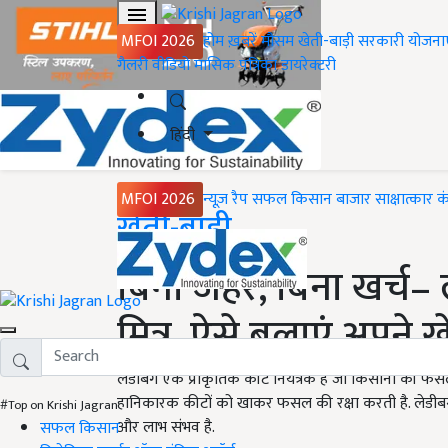
MFOI 2026
होम
ख़बरें
मौसम
खेती-बाड़ी
सरकारी योजना
गैलरी
वीडियो
मासिक पत्रिका
डायरेक्टरी
हिंदी
MFOI 2026
न्यूज़ रैप
सफल किसान
बाजार
साक्षात्कार
क
Home
खेती-बाड़ी
बिना जहर, बिना खर्च– 
मित्र, ऐसे बुलाएं अपने 
लेडीबग एक प्राकृतिक कीट नियंत्रक है जो किसानों की फसलो
हानिकारक कीटों को खाकर फसल की रक्षा करती है. लेडीबग
#Top on Krishi Jagran
और लाभ संभव है.
सफल किसान