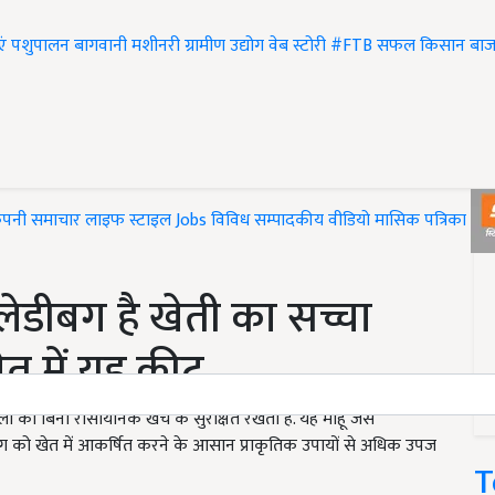
एं
पशुपालन
बागवानी
मशीनरी
ग्रामीण उद्योग
वेब स्टोरी
#FTB
सफल किसान
बाज
ंपनी समाचार
लाइफ स्टाइल
Jobs
विविध
सम्पादकीय
वीडियो
मासिक पत्रिका
#T
लेडीबग है खेती का सच्चा
खेत में यह कीट
ं को बिना रासायनिक खर्च के सुरक्षित रखती है. यह माहू जैसे
 को खेत में आकर्षित करने के आसान प्राकृतिक उपायों से अधिक उपज
T