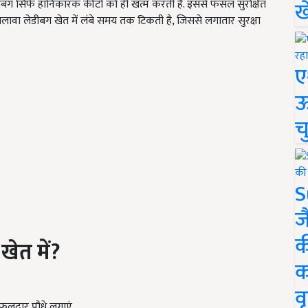
ख
ेडीबग सिर्फ हानिकारक कीटों को ही खत्म करती है. इससे फसल सुरक्षित
 अलावा लेडीबग खेत में लंबे समय तक टिकती है, जिससे लगातार सुरक्षा
ए
ऊ
च
S
ज
क
खेत में?
क
वृ
फूलदार पौधे लगाएं.