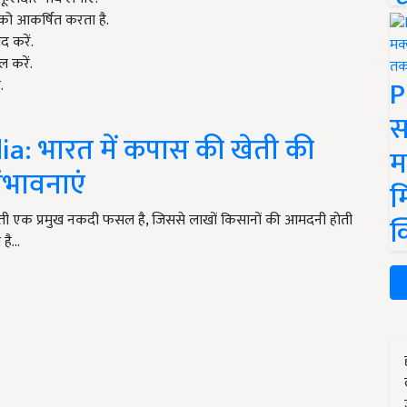
को आकर्षित करता है.
द करें.
ल करें.
P
.
स
a: भारत में कपास की खेती की
म
ंभावनाएं
म
ती एक प्रमुख नकदी फसल है, जिससे लाखों किसानों की आमदनी होती
क
 है…