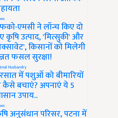
हायता
ws
फको-एमसी ने लॉन्च किए दो
ए कृषि उत्पाद, 'मित्सुकी' और
नेक्सावेट', किसानों को मिलेगी
न्नत फसल सुरक्षा!
imal Husbandry
रसात में पशुओं को बीमारियों
े कैसे बचाएं? अपनाएं ये 5
सान उपाय..
ws
ृषि अनुसंधान परिसर, पटना में