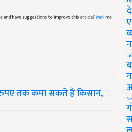
द
icle and have suggestions to improve this article?
Mail
me
ए
क
न
Li
ब
न
 रुपए तक कमा सकते हैं किसान,
आ
Ne
ग
स
ल