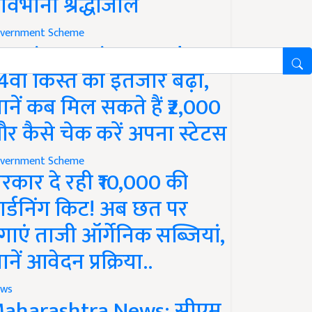
ावभीनी श्रद्धांजलि
vernment Scheme
M Kisan Yojana Update:
4वीं किस्त का इंतजार बढ़ा,
ानें कब मिल सकते हैं ₹2,000
र कैसे चेक करें अपना स्टेटस
vernment Scheme
रकार दे रही ₹10,000 की
ार्डनिंग किट! अब छत पर
गाएं ताजी ऑर्गेनिक सब्जियां,
ानें आवेदन प्रक्रिया..
ws
aharashtra News: सीएम