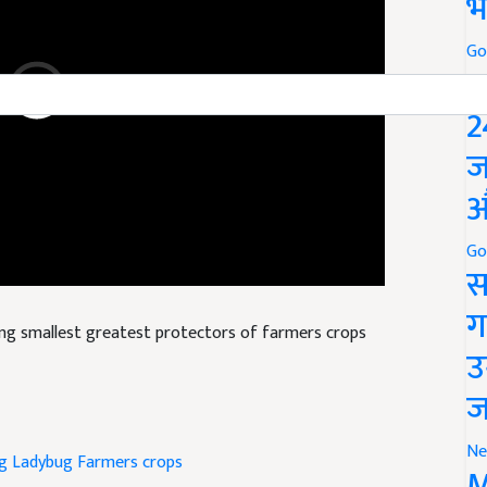
भ
Go
P
2
ज
औ
Go
स
ng smallest greatest protectors of farmers crops
ग
उ
ज
g
Ladybug
Farmers crops
Ne
M