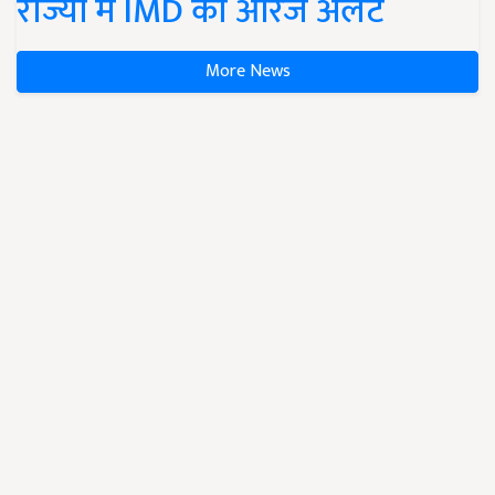
राज्यों में IMD का ऑरेंज अलर्ट
More News