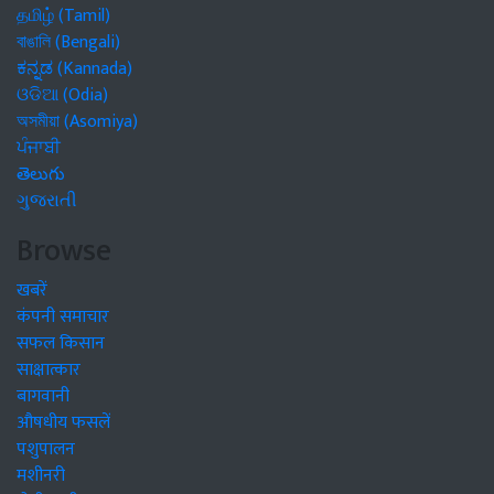
தமிழ் (Tamil)
বাঙালি (Bengali)
ಕನ್ನಡ (Kannada)
ଓଡିଆ (Odia)
অসমীয়া (Asomiya)
ਪੰਜਾਬੀ
తెలుగు
ગુજરાતી
Browse
खबरें
कंपनी समाचार
सफल किसान
साक्षात्कार
बागवानी
औषधीय फसलें
पशुपालन
मशीनरी