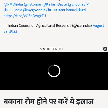
@PMOIndia
@nstomar
@KailashBaytu
@ShobhaBJP
@PIB_India
@mygovindia
@DDKisanChannel
@irri
https://t.co/zOZqDwgcEU
— Indian Council of Agricultural Research. (@icarindia)
August
29, 2022
ADVERTISEMENT
बकाना रोग होने पर करें ये इलाज