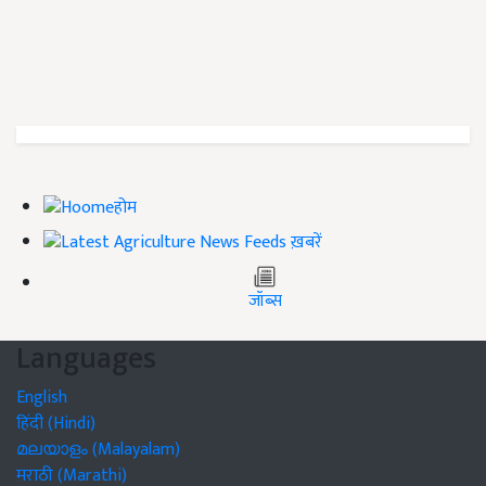
होम
ख़बरें
जॉब्स
Languages
English
हिंदी (Hindi)
മലയാളം (Malayalam)
मराठी (Marathi)