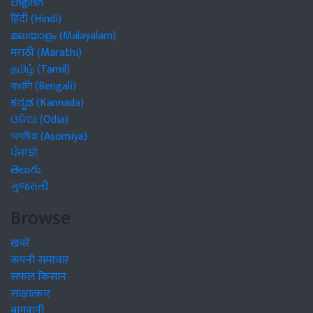
English
हिंदी (Hindi)
മലയാളം (Malayalam)
मराठी (Marathi)
தமிழ் (Tamil)
বাঙালি (Bengali)
ಕನ್ನಡ (Kannada)
ଓଡିଆ (Odia)
অসমীয়া (Asomiya)
ਪੰਜਾਬੀ
తెలుగు
ગુજરાતી
Browse
खबरें
कंपनी समाचार
सफल किसान
साक्षात्कार
बागवानी