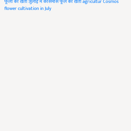
फूलों की खेती
जुलाई में कॉसमॉस फूल की खेती
agricultur
Cosmos
flower cultivation in July