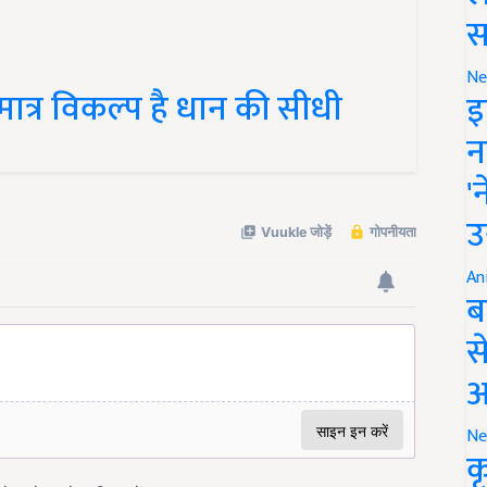
स
Ne
ात्र विकल्प है धान की सीधी
इ
न
'
उ
An
ब
स
आ
Ne
क