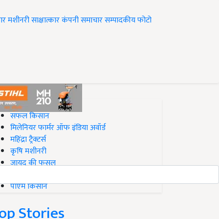
ार
मशीनरी
साक्षात्कार
कंपनी समाचार
सम्पादकीय
फोटो
op on Krishi Jagran
सफल किसान
मिलेनियर फार्मर ऑफ इंडिया अवॉर्ड
महिंद्रा ट्रैक्टर्स
कृषि मशीनरी
जायद की फसल
बिज़नेस आइडियाज
पीएम किसान
op Stories