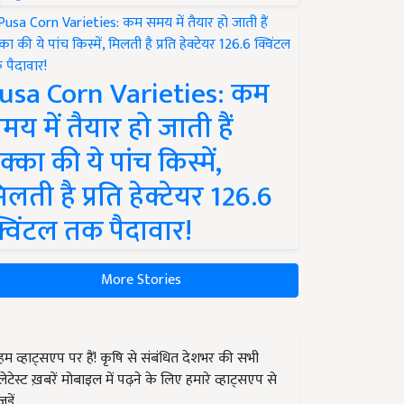
usa Corn Varieties: कम
मय में तैयार हो जाती हैं
क्का की ये पांच किस्में,
िलती है प्रति हेक्टेयर 126.6
्विंटल तक पैदावार!
More Stories
हम व्हाट्सएप पर हैं! कृषि से संबंधित देशभर की सभी
लेटेस्ट ख़बरें मोबाइल में पढ़ने के लिए हमारे व्हाट्सएप से
जुड़ें.