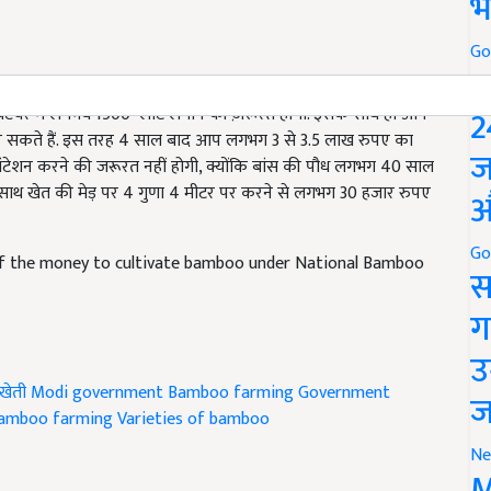
भ
Go
P
2
्टेयर में लगभघ 1500 प्लांट लगाने की ज़रूरत होगी. इसके साथ ही आप
ी कर सकते हैं. इस तरह 4 साल बाद आप लगभग 3 से 3.5 लाख रुपए का
ज
्लांटेशन करने की जरूरत नहीं होगी, क्योंकि बांस की पौध लगभग 40 साल
े साथ खेत की मेड़ पर 4 गुणा 4 मीटर पर करने से लगभग 30 हजार रुपए
औ
Go
lf the money to cultivate bamboo under National Bamboo
स
ग
उ
खेती
Modi government
Bamboo farming
Government
ज
bamboo farming
Varieties of bamboo
Ne
M