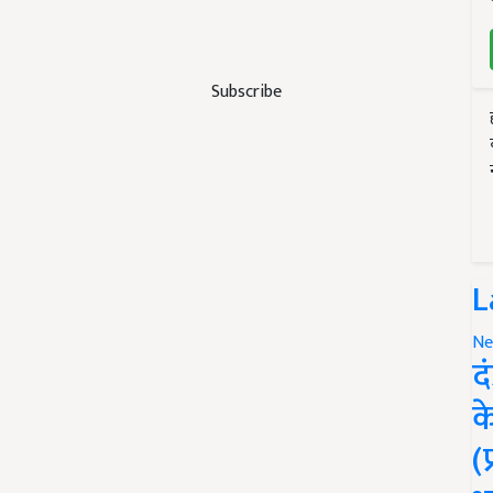
Subscribe
L
Ne
द
क
(