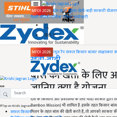
MFOI 2026
होम
ख़बरें
मौसम
खेती-बाड़ी
सरकारी योजना
गैलरी
वीडियो
मासिक पत्रिका
डायरेक्टरी
हिंदी
MFOI 2026
न्यूज़ रैप
सफल किसान
बाजार
साक्षात्कार
क
Home
खेती-बाड़ी
बांस की खेती के लिए आ
जानिए क्या है योजना
देश के किसानों और प्रवासियों के लिए मोदी सरकार द्वारा तम
Bamboo Mission) भी शामिल है. इसके तहत किसान बांस की
#Top on Krishi Jagran
मिशन के तहत बांस की खेती करते हैं, तो आपको सरकार की 
सफल किसान