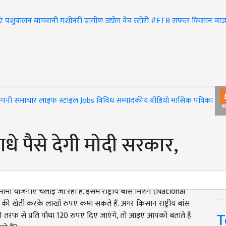
एं
पशुपालन
बागवानी
मशीनरी
ग्रामीण उद्योग
वेब स्टोरी
#FTB
सफल किसान
बाज
ंपनी समाचार
लाइफ स्टाइल
Jobs
विविध
सम्पादकीय
वीडियो
मासिक पत्रिका
#T
धे पैसे देगी मोदी सरकार,
ामा योजनाएं चलाई जा रही हैं. इसमें राष्ट्रीय बांस मिशन (National
 खेती करके लाखों रुपए कमा सकते हैं. अगर किसान राष्ट्रीय बांस
T
तरफ से प्रति पौधा 120 रुपए दिए जाएंगे, तो आइए आपको बताते हैं