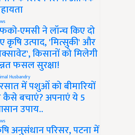
हायता
ws
फको-एमसी ने लॉन्च किए दो
ए कृषि उत्पाद, 'मित्सुकी' और
नेक्सावेट', किसानों को मिलेगी
न्नत फसल सुरक्षा!
imal Husbandry
रसात में पशुओं को बीमारियों
े कैसे बचाएं? अपनाएं ये 5
सान उपाय..
ws
ृषि अनुसंधान परिसर, पटना में