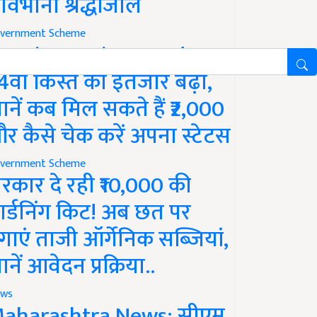
ावभीनी श्रद्धांजलि
vernment Scheme
M Kisan Yojana Update:
4वीं किस्त का इंतजार बढ़ा,
ानें कब मिल सकते हैं ₹2,000
र कैसे चेक करें अपना स्टेटस
vernment Scheme
रकार दे रही ₹10,000 की
ार्डनिंग किट! अब छत पर
गाएं ताजी ऑर्गेनिक सब्जियां,
ानें आवेदन प्रक्रिया..
ws
aharashtra News: सीएम