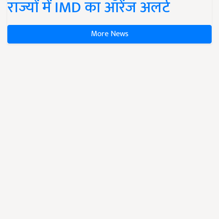
राज्यों में IMD का ऑरेंज अलर्ट
More News