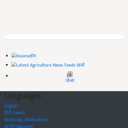
होम
ख़बरें
जॉब्स
Languages
English
हिंदी (Hindi)
മലയാളം (Malayalam)
मराठी (Marathi)