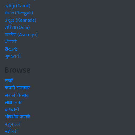
தமிழ் (Tamil)
বাঙালি (Bengali)
ಕನ್ನಡ (Kannada)
ଓଡିଆ (Odia)
অসমীয়া (Asomiya)
ਪੰਜਾਬੀ
తెలుగు
ગુજરાતી
Browse
खबरें
कंपनी समाचार
सफल किसान
साक्षात्कार
बागवानी
औषधीय फसलें
पशुपालन
मशीनरी