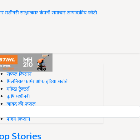
ार
मशीनरी
साक्षात्कार
कंपनी समाचार
सम्पादकीय
फोटो
op on Krishi Jagran
सफल किसान
मिलेनियर फार्मर ऑफ इंडिया अवॉर्ड
महिंद्रा ट्रैक्टर्स
कृषि मशीनरी
जायद की फसल
बिज़नेस आइडियाज
पीएम किसान
op Stories