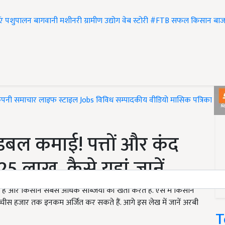
एं
पशुपालन
बागवानी
मशीनरी
ग्रामीण उद्योग
वेब स्टोरी
#FTB
सफल किसान
बाज
ंपनी समाचार
लाइफ स्टाइल
Jobs
विविध
सम्पादकीय
वीडियो
मासिक पत्रिका
#T
डबल कमाई! पत्तों और कंद
5 लाख, कैसे यहां जानें..
है और किसान सबसे अधिक सब्जियों की खेती करते हैं. ऐसे में किसान
च्चीस हजार तक इनकम अर्जित कर सकते हैं. आगे इस लेख में जानें अरबी
T