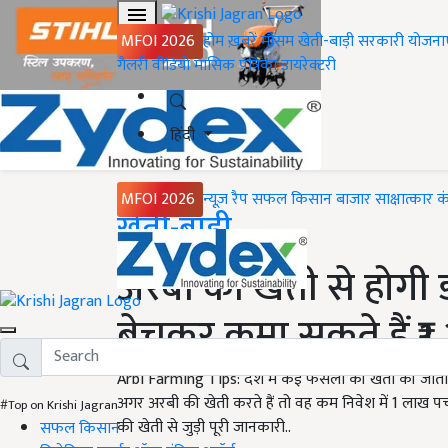
MFOI 2026
होम
ख़बरें
मौसम
खेती-बाड़ी
सरकारी योजना
गैलरी
वीडियो
मासिक पत्रिका
डायरेक्टरी
हिंदी
MFOI 2026
न्यूज़ रैप
सफल किसान
बाजार
साक्षात्कार
क
Home
खेती-बाड़ी
अरबी की खेती से होगी 
बेचकर कमा सकते हैं ₹1.2
Arbi Farming Tips: देश में कई फसलों की खेती की जाती 
अगर अरबी की खेती करते हैं तो वह कम निवेश में 1 लाख प
#Top on Krishi Jagran
की खेती से जुड़ी पूरी जानकारी..
सफल किसान