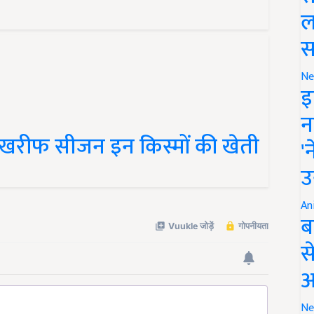
ल
स
Ne
इ
न
स खरीफ सीजन इन किस्मों की खेती
'
उ
An
ब
स
आ
Ne