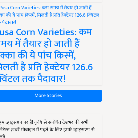
usa Corn Varieties: कम
मय में तैयार हो जाती हैं
क्का की ये पांच किस्में,
िलती है प्रति हेक्टेयर 126.6
्विंटल तक पैदावार!
More Stories
हम व्हाट्सएप पर हैं! कृषि से संबंधित देशभर की सभी
लेटेस्ट ख़बरें मोबाइल में पढ़ने के लिए हमारे व्हाट्सएप से
जुड़ें.