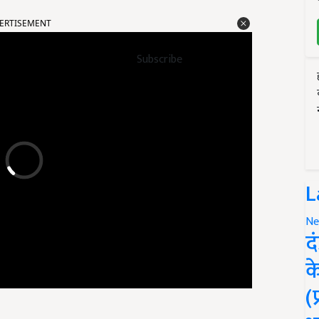
ERTISEMENT
Subscribe
L
Ne
द
क
(