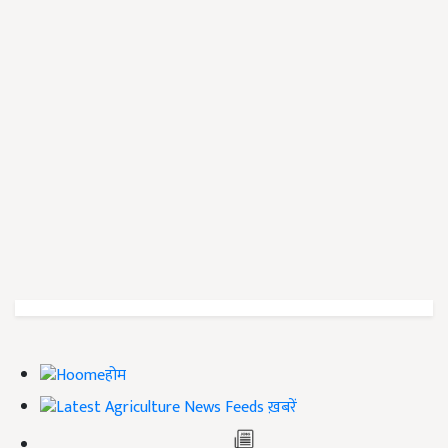
होम
ख़बरें