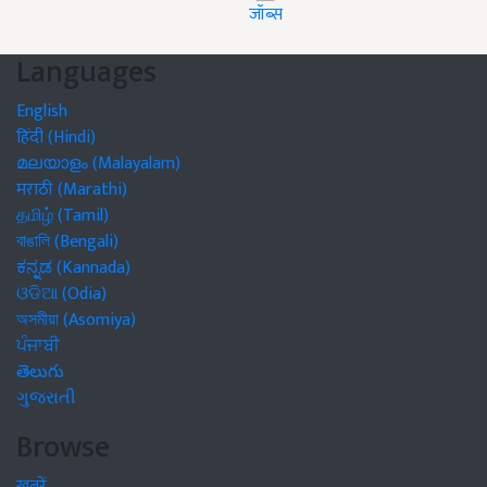
जॉब्स
Languages
English
हिंदी (Hindi)
മലയാളം (Malayalam)
मराठी (Marathi)
தமிழ் (Tamil)
বাঙালি (Bengali)
ಕನ್ನಡ (Kannada)
ଓଡିଆ (Odia)
অসমীয়া (Asomiya)
ਪੰਜਾਬੀ
తెలుగు
ગુજરાતી
Browse
खबरें