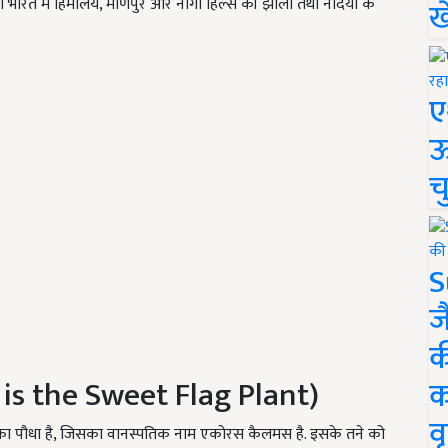
भारत में हिमालय, मणिपुर और नागा हिल्स की झीलों तथा नदियों के
ख
ए
ऊ
च
S
ज
क
t is the Sweet Flag Plant)
क
वृ
का पौधा है, जिसका वानस्पतिक नाम एकोरस कैलमस है. इसके तने को