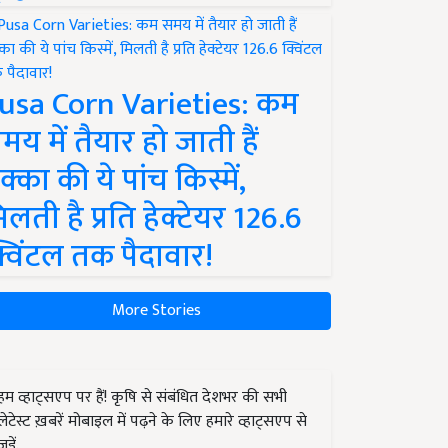
usa Corn Varieties: कम
मय में तैयार हो जाती हैं
क्का की ये पांच किस्में,
िलती है प्रति हेक्टेयर 126.6
्विंटल तक पैदावार!
More Stories
हम व्हाट्सएप पर हैं! कृषि से संबंधित देशभर की सभी
लेटेस्ट ख़बरें मोबाइल में पढ़ने के लिए हमारे व्हाट्सएप से
जुड़ें.