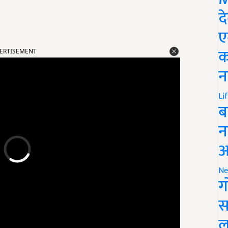
द
ए
ERTISEMENT
क
न
Li
ब
न
आ
Ne
ग
स
ल