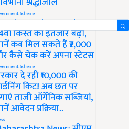
ावभीनी श्रद्धांजलि
vernment Scheme
M Kisan Yojana Update:
4वीं किस्त का इंतजार बढ़ा,
ानें कब मिल सकते हैं ₹2,000
र कैसे चेक करें अपना स्टेटस
vernment Scheme
रकार दे रही ₹10,000 की
ार्डनिंग किट! अब छत पर
गाएं ताजी ऑर्गेनिक सब्जियां,
ानें आवेदन प्रक्रिया..
ws
aharashtra News: सीएम