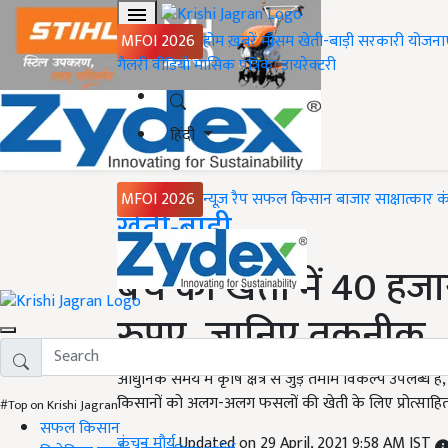
MFOI 2026
होम
ख़बरें
मौसम
खेती-बाड़ी
सरकारी योजना
गैलरी
वीडियो
मासिक पत्रिका
डायरेक्टरी
हिंदी
MFOI 2026
न्यूज़ रैप
सफल किसान
बाजार
साक्षात्कार
क
Home
खेती-बाड़ी
बच की खेती में 40 ह
रुपए, जानिए तकनीक
आधुनिक समय में कृषि क्षेत्र से जुड़े तमाम विकल्प उपलब्ध
किसानों को अलग-अलग फसलों की खेती के लिए प्रोत्साहित
#Top on Krishi Jagran
सफल किसान
कंचन मौर्य
Updated on 29 April, 2021 9:58 AM IST