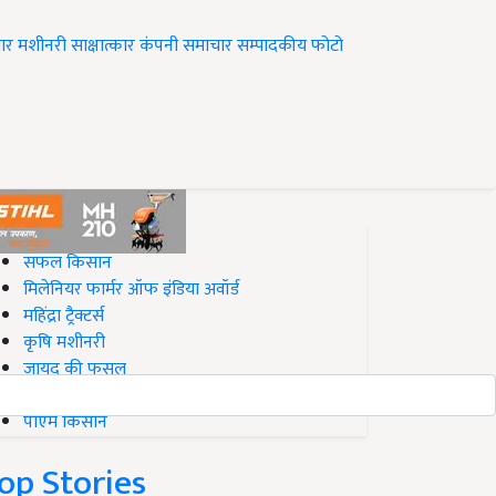
ार
मशीनरी
साक्षात्कार
कंपनी समाचार
सम्पादकीय
फोटो
op on Krishi Jagran
सफल किसान
मिलेनियर फार्मर ऑफ इंडिया अवॉर्ड
महिंद्रा ट्रैक्टर्स
कृषि मशीनरी
जायद की फसल
बिज़नेस आइडियाज
पीएम किसान
op Stories