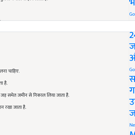
भ
Go
P
ै.
2
ज
औ
Go
लना चाहिए.
स
 है.
ग
ो जड़ समेत जमीन से निकाल लिया जाता है.
उ
ान रखा जाता है.
ज
Ne
M