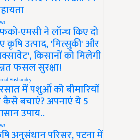
हायता
ws
फको-एमसी ने लॉन्च किए दो
ए कृषि उत्पाद, 'मित्सुकी' और
नेक्सावेट', किसानों को मिलेगी
न्नत फसल सुरक्षा!
imal Husbandry
रसात में पशुओं को बीमारियों
े कैसे बचाएं? अपनाएं ये 5
सान उपाय..
ws
ृषि अनुसंधान परिसर, पटना में