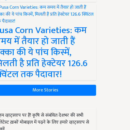
usa Corn Varieties: कम
मय में तैयार हो जाती हैं
क्का की ये पांच किस्में,
िलती है प्रति हेक्टेयर 126.6
्विंटल तक पैदावार!
More Stories
हम व्हाट्सएप पर हैं! कृषि से संबंधित देशभर की सभी
लेटेस्ट ख़बरें मोबाइल में पढ़ने के लिए हमारे व्हाट्सएप से
जुड़ें.