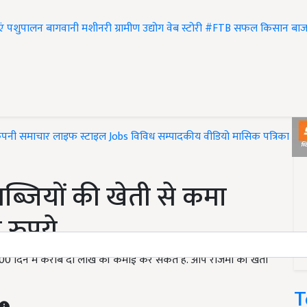
एं
पशुपालन
बागवानी
मशीनरी
ग्रामीण उद्योग
वेब स्टोरी
#FTB
सफल किसान
बाज
ंपनी समाचार
लाइफ स्टाइल
Jobs
विविध
सम्पादकीय
वीडियो
मासिक पत्रिका
#T
ब्जियों की खेती से कमा
 रुपये
दिन में करीब दो लाख की कमाई कर सकते हैं. आप राजमा की खेती
T