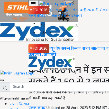
MFOI 2026
होम
ख़बरें
मौसम
खेती-बाड़ी
सरकारी योजना
गैलरी
वीडियो
मासिक पत्रिका
डायरेक्टरी
हिंदी
MFOI 2026
न्यूज़ रैप
सफल किसान
बाजार
साक्षात्कार
क
Home
खेती-बाड़ी
केवल 100 दिन में इन स
सकते हैं 1.50 से 2 लाख
अगर आपके पास केवल एक एकड़ जमीन है तो आप महज 100 
से अपनी आय बढ़ा सकते हैं.
#Top on Krishi Jagran
सफल किसान
मुकुल कुमार
Updated on 28 April, 2023 5:12 PM IST