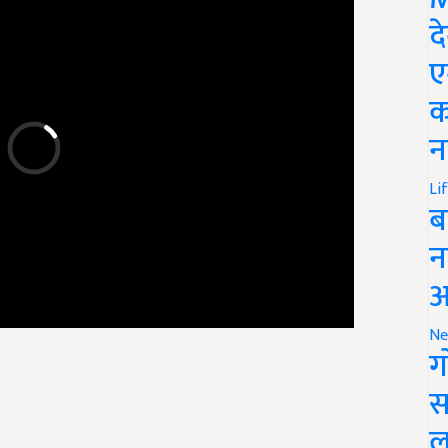
द
ए
क
न
Li
ब
न
आ
Ne
ग
स
ल