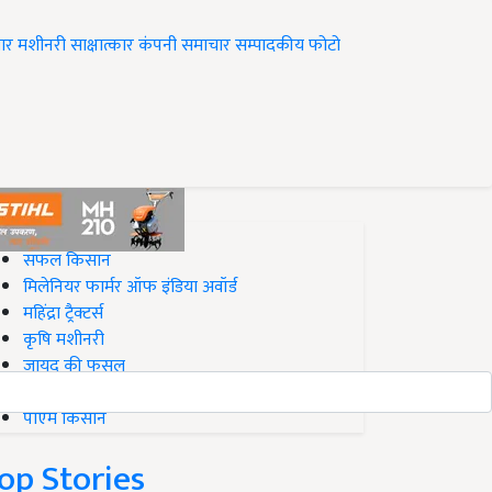
ार
मशीनरी
साक्षात्कार
कंपनी समाचार
सम्पादकीय
फोटो
op on Krishi Jagran
सफल किसान
मिलेनियर फार्मर ऑफ इंडिया अवॉर्ड
महिंद्रा ट्रैक्टर्स
कृषि मशीनरी
जायद की फसल
बिज़नेस आइडियाज
पीएम किसान
op Stories