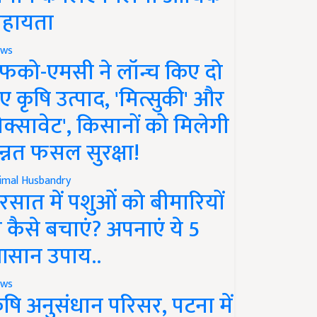
हायता
ws
फको-एमसी ने लॉन्च किए दो
ए कृषि उत्पाद, 'मित्सुकी' और
नेक्सावेट', किसानों को मिलेगी
न्नत फसल सुरक्षा!
imal Husbandry
रसात में पशुओं को बीमारियों
े कैसे बचाएं? अपनाएं ये 5
सान उपाय..
ws
ृषि अनुसंधान परिसर, पटना में