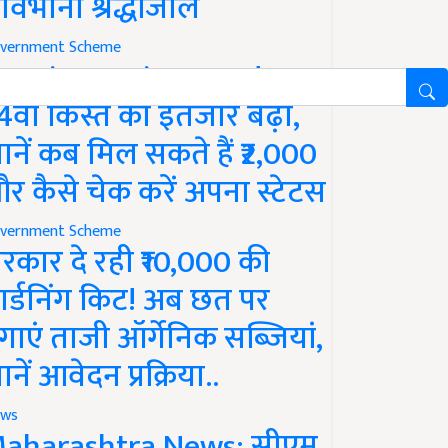
ावभीनी श्रद्धांजलि
vernment Scheme
M Kisan Yojana Update:
4वीं किस्त का इंतजार बढ़ा,
ानें कब मिल सकते हैं ₹2,000
र कैसे चेक करें अपना स्टेटस
vernment Scheme
रकार दे रही ₹10,000 की
ार्डनिंग किट! अब छत पर
गाएं ताजी ऑर्गेनिक सब्जियां,
ानें आवेदन प्रक्रिया..
ws
aharashtra News: सीएम