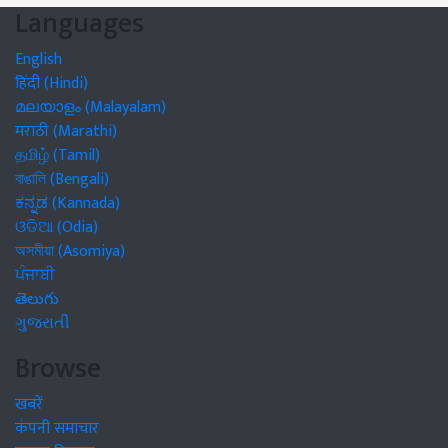
Languages
English
हिंदी (Hindi)
മലയാളം (Malayalam)
मराठी (Marathi)
தமிழ் (Tamil)
বাঙালি (Bengali)
ಕನ್ನಡ (Kannada)
ଓଡିଆ (Odia)
অসমীয়া (Asomiya)
ਪੰਜਾਬੀ
తెలుగు
ગુજરાતી
Browse
खबरें
कंपनी समाचार