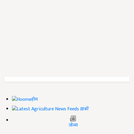
होम
ख़बरें
जॉब्स