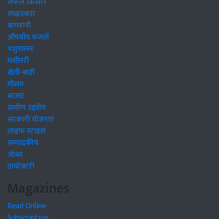
सफल किसान
साक्षात्कार
बागवानी
औषधीय फसलें
पशुपालन
मशीनरी
खेती-बाड़ी
मौसम
बाजार
ग्रामीण उद्द्योग
सरकारी योजनाएं
लाइफ स्टाइल
सम्पादकीय
जॉब्स
डायरेक्टरी
Magazines
Read Online
Subscription