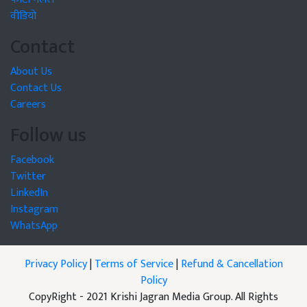
वीडियो
Contact
About Us
Contact Us
Careers
Follow us
Facebook
Twitter
LinkedIn
Instagram
WhatsApp
Privacy Policy
|
Terms of Service
|
Refund & Cancellation
Policy
CopyRight - 2021 Krishi Jagran Media Group. All Rights