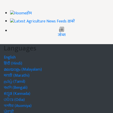
होम
ख़बरें
जॉब्स
Languages
English
हिंदी (Hindi)
മലയാളം (Malayalam)
मराठी (Marathi)
தமிழ் (Tamil)
বাঙালি (Bengali)
ಕನ್ನಡ (Kannada)
ଓଡିଆ (Odia)
অসমীয়া (Asomiya)
ਪੰਜਾਬੀ