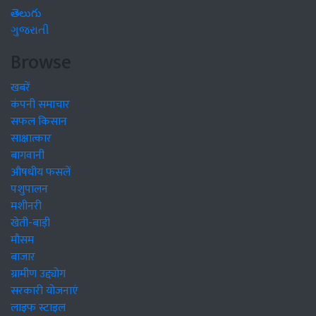
తెలుగు
ગુજરાતી
Browse
खबरें
कंपनी समाचार
सफल किसान
साक्षात्कार
बागवानी
औषधीय फसलें
पशुपालन
मशीनरी
खेती-बाड़ी
मौसम
बाजार
ग्रामीण उद्द्योग
सरकारी योजनाएं
लाइफ स्टाइल