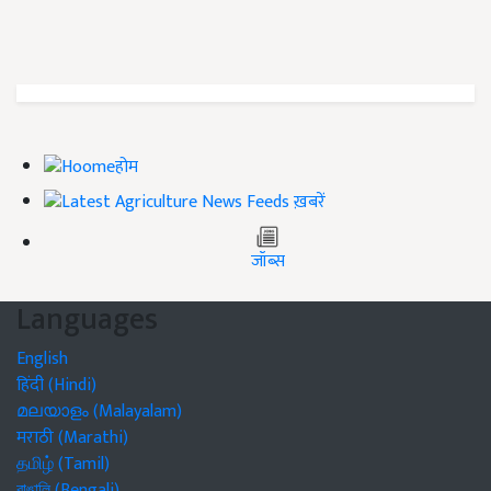
होम
ख़बरें
जॉब्स
Languages
English
हिंदी (Hindi)
മലയാളം (Malayalam)
मराठी (Marathi)
தமிழ் (Tamil)
বাঙালি (Bengali)