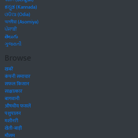
ಕನ್ನಡ (Kannada)
ଓଡିଆ (Odia)
অসমীয়া (Asomiya)
ਪੰਜਾਬੀ
తెలుగు
ગુજરાતી
Browse
खबरें
कंपनी समाचार
सफल किसान
साक्षात्कार
बागवानी
औषधीय फसलें
पशुपालन
मशीनरी
खेती-बाड़ी
मौसम