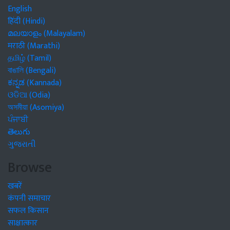
English
हिंदी (Hindi)
മലയാളം (Malayalam)
मराठी (Marathi)
தமிழ் (Tamil)
বাঙালি (Bengali)
ಕನ್ನಡ (Kannada)
ଓଡିଆ (Odia)
অসমীয়া (Asomiya)
ਪੰਜਾਬੀ
తెలుగు
ગુજરાતી
Browse
खबरें
कंपनी समाचार
सफल किसान
साक्षात्कार