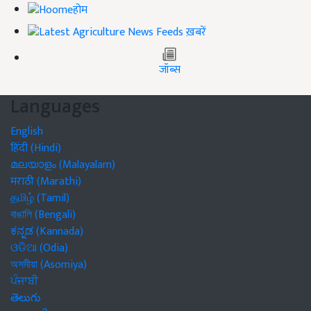
होम
ख़बरें
जॉब्स
Languages
English
हिंदी (Hindi)
മലയാളം (Malayalam)
मराठी (Marathi)
தமிழ் (Tamil)
বাঙালি (Bengali)
ಕನ್ನಡ (Kannada)
ଓଡିଆ (Odia)
অসমীয়া (Asomiya)
ਪੰਜਾਬੀ
తెలుగు