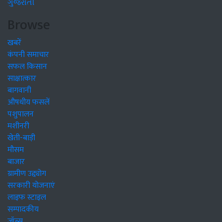
ગુજરાતી
Browse
खबरें
कंपनी समाचार
सफल किसान
साक्षात्कार
बागवानी
औषधीय फसलें
पशुपालन
मशीनरी
खेती-बाड़ी
मौसम
बाजार
ग्रामीण उद्द्योग
सरकारी योजनाएं
लाइफ स्टाइल
सम्पादकीय
जॉब्स