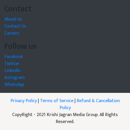
Contact
About Us
Contact Us
Careers
Follow us
Facebook
Twitter
LinkedIn
Instagram
WhatsApp
Privacy Policy
|
Terms of Service
|
Refund & Cancellation
Policy
CopyRight - 2021 Krishi Jagran Media Group. All Rights
Reserved.