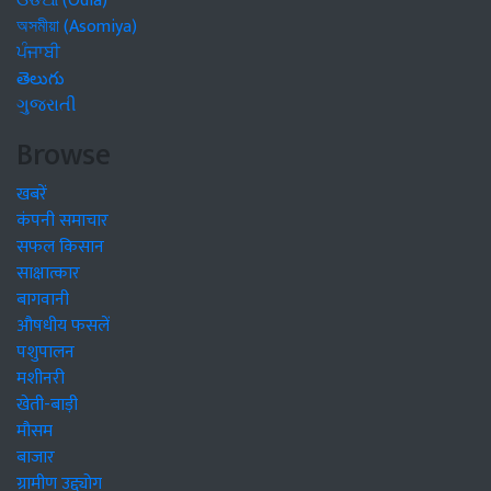
ଓଡିଆ (Odia)
অসমীয়া (Asomiya)
ਪੰਜਾਬੀ
తెలుగు
ગુજરાતી
Browse
खबरें
कंपनी समाचार
सफल किसान
साक्षात्कार
बागवानी
औषधीय फसलें
पशुपालन
मशीनरी
खेती-बाड़ी
मौसम
बाजार
ग्रामीण उद्द्योग