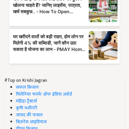
#Top on Krishi Jagran
सफल किसान
मिलेनियर फार्मर ऑफ इंडिया अवॉर्ड
महिंद्रा ट्रैक्टर्स
कृषि मशीनरी
जायद की फसल
बिज़नेस आइडियाज
पीएम किसान