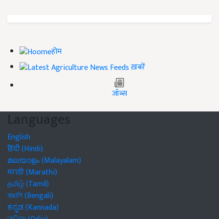
होम
ख़बरें
जॉब्स
Languages
English
हिंदी (Hindi)
മലയാളം (Malayalam)
मराठी (Marathi)
தமிழ் (Tamil)
বাঙালি (Bengali)
ಕನ್ನಡ (Kannada)