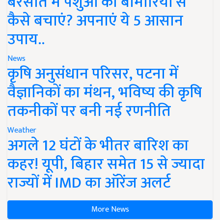
बरसात में पशुओं को बीमारियों से
कैसे बचाएं? अपनाएं ये 5 आसान
उपाय..
News
कृषि अनुसंधान परिसर, पटना में
वैज्ञानिकों का मंथन, भविष्य की कृषि
तकनीकों पर बनी नई रणनीति
Weather
अगले 12 घंटों के भीतर बारिश का
कहर! यूपी, बिहार समेत 15 से ज्यादा
राज्यों में IMD का ऑरेंज अलर्ट
More News