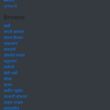
తెలుగు
ગુજરાતી
Browse
खबरें
कंपनी समाचार
सफल किसान
साक्षात्कार
बागवानी
औषधीय फसलें
पशुपालन
मशीनरी
खेती-बाड़ी
मौसम
बाजार
ग्रामीण उद्द्योग
सरकारी योजनाएं
लाइफ स्टाइल
सम्पादकीय