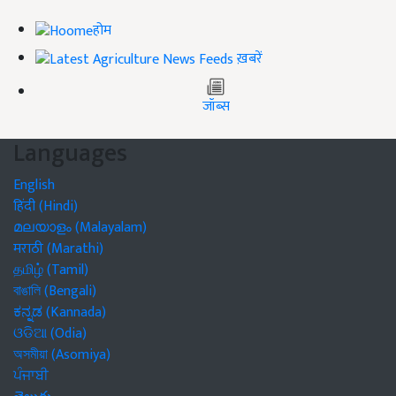
होम
ख़बरें
जॉब्स
Languages
English
हिंदी (Hindi)
മലയാളം (Malayalam)
मराठी (Marathi)
தமிழ் (Tamil)
বাঙালি (Bengali)
ಕನ್ನಡ (Kannada)
ଓଡିଆ (Odia)
অসমীয়া (Asomiya)
ਪੰਜਾਬੀ