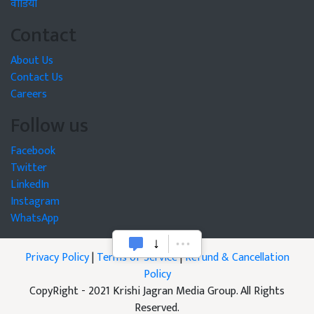
वीडियो
Contact
About Us
Contact Us
Careers
Follow us
Facebook
Twitter
LinkedIn
Instagram
WhatsApp
Privacy Policy
|
Terms of Service
|
Refund & Cancellation
Policy
CopyRight - 2021 Krishi Jagran Media Group. All Rights
Reserved.