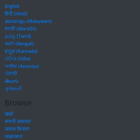
English
हिंदी (Hindi)
മലയാളം (Malayalam)
मराठी (Marathi)
தமிழ் (Tamil)
বাঙালি (Bengali)
ಕನ್ನಡ (Kannada)
ଓଡିଆ (Odia)
অসমীয়া (Asomiya)
ਪੰਜਾਬੀ
తెలుగు
ગુજરાતી
Browse
खबरें
कंपनी समाचार
सफल किसान
साक्षात्कार