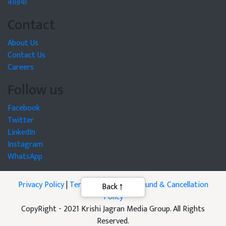
वीडियो
Contact
About Us
Contact Us
Careers
Follow us
Facebook
Twitter
LinkedIn
Instagram
WhatsApp
Privacy Policy
|
Terms of Service
|
Refund & Cancellation
Back
Policy
CopyRight - 2021 Krishi Jagran Media Group. All Rights
Reserved.