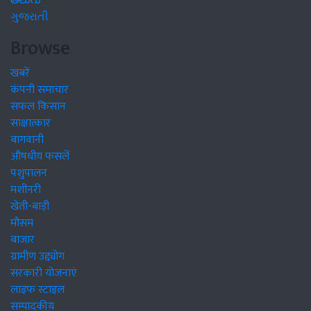
తెలుగు
ગુજરાતી
Browse
खबरें
कंपनी समाचार
सफल किसान
साक्षात्कार
बागवानी
औषधीय फसलें
पशुपालन
मशीनरी
खेती-बाड़ी
मौसम
बाजार
ग्रामीण उद्द्योग
सरकारी योजनाएं
लाइफ स्टाइल
सम्पादकीय