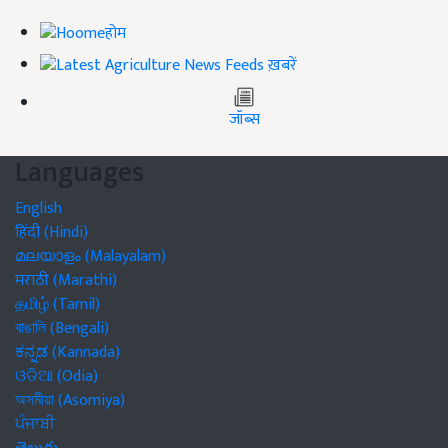
होम
ख़बरें
जॉब्स
Languages
English
हिंदी (Hindi)
മലയാളം (Malayalam)
मराठी (Marathi)
தமிழ் (Tamil)
বাঙালি (Bengali)
ಕನ್ನಡ (Kannada)
ଓଡିଆ (Odia)
অসমীয়া (Asomiya)
ਪੰਜਾਬੀ