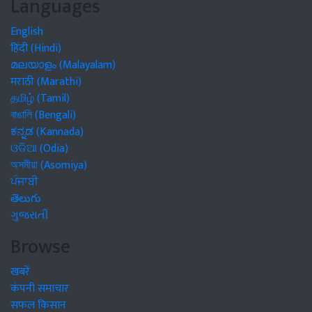
Languages
English
हिंदी (Hindi)
മലയാളം (Malayalam)
मराठी (Marathi)
தமிழ் (Tamil)
বাঙালি (Bengali)
ಕನ್ನಡ (Kannada)
ଓଡିଆ (Odia)
অসমীয়া (Asomiya)
ਪੰਜਾਬੀ
తెలుగు
ગુજરાતી
Browse
खबरें
कंपनी समाचार
सफल किसान