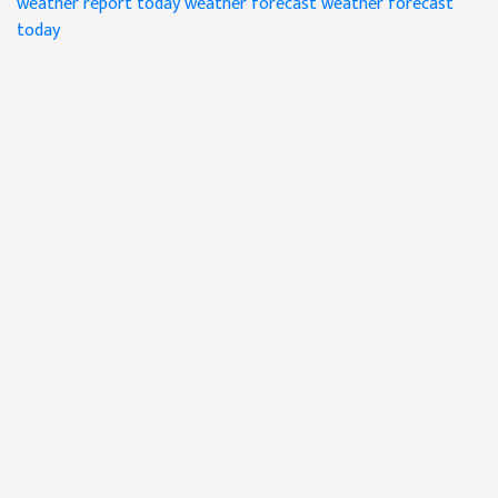
weather report today
weather forecast
weather forecast
today