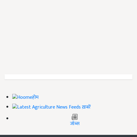
होम
ख़बरें
जॉब्स