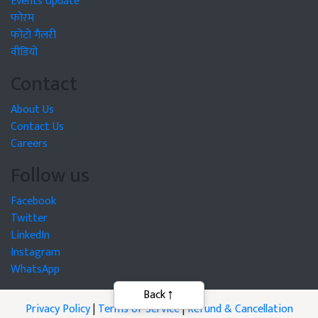
Events Update
फोरम
फोटो गैलरी
वीडियो
Contact
About Us
Contact Us
Careers
Follow us
Facebook
Twitter
LinkedIn
Instagram
WhatsApp
Back
Privacy Policy
|
Terms of Service
|
Refund & Cancellation