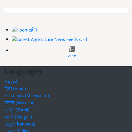
होम
ख़बरें
जॉब्स
Languages
English
हिंदी (Hindi)
മലയാളം (Malayalam)
मराठी (Marathi)
தமிழ் (Tamil)
বাঙালি (Bengali)
ಕನ್ನಡ (Kannada)
ଓଡିଆ (Odia)