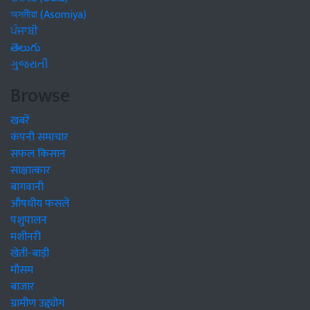
অসমীয়া (Asomiya)
ਪੰਜਾਬੀ
తెలుగు
ગુજરાતી
Browse
खबरें
कंपनी समाचार
सफल किसान
साक्षात्कार
बागवानी
औषधीय फसलें
पशुपालन
मशीनरी
खेती-बाड़ी
मौसम
बाजार
ग्रामीण उद्द्योग