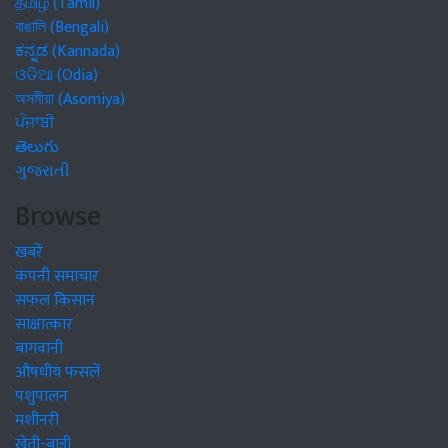
தமிழ் (Tamil)
বাঙালি (Bengali)
ಕನ್ನಡ (Kannada)
ଓଡିଆ (Odia)
অসমীয়া (Asomiya)
ਪੰਜਾਬੀ
తెలుగు
ગુજરાતી
Browse
खबरें
कंपनी समाचार
सफल किसान
साक्षात्कार
बागवानी
औषधीय फसलें
पशुपालन
मशीनरी
खेती-बाड़ी