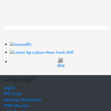
होम
ख़बरें
जॉब्स
Languages
English
हिंदी (Hindi)
മലയാളം (Malayalam)
मराठी (Marathi)