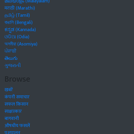
മലയാളം (Malayalam)
मराठी (Marathi)
தமிழ் (Tamil)
বাঙালি (Bengali)
ಕನ್ನಡ (Kannada)
ଓଡିଆ (Odia)
অসমীয়া (Asomiya)
ਪੰਜਾਬੀ
తెలుగు
ગુજરાતી
Browse
खबरें
कंपनी समाचार
सफल किसान
साक्षात्कार
बागवानी
औषधीय फसलें
पशुपालन