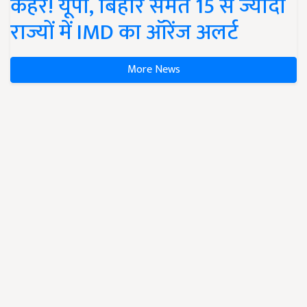
कहर! यूपी, बिहार समेत 15 से ज्यादा
राज्यों में IMD का ऑरेंज अलर्ट
More News