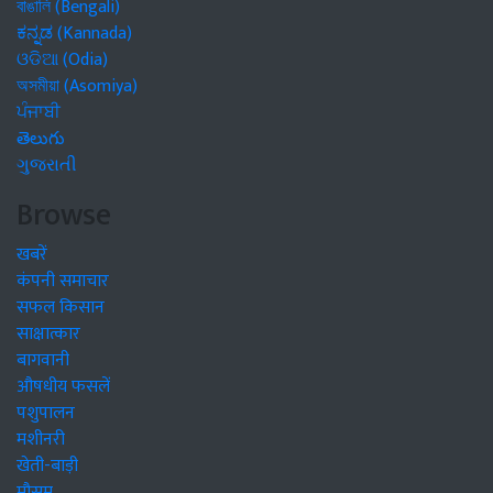
বাঙালি (Bengali)
ಕನ್ನಡ (Kannada)
ଓଡିଆ (Odia)
অসমীয়া (Asomiya)
ਪੰਜਾਬੀ
తెలుగు
ગુજરાતી
Browse
खबरें
कंपनी समाचार
सफल किसान
साक्षात्कार
बागवानी
औषधीय फसलें
पशुपालन
मशीनरी
खेती-बाड़ी
मौसम