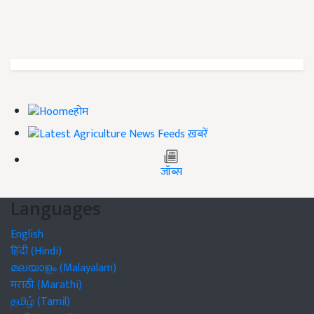
होम
ख़बरें
जॉब्स
Languages
English
हिंदी (Hindi)
മലയാളം (Malayalam)
मराठी (Marathi)
தமிழ் (Tamil)