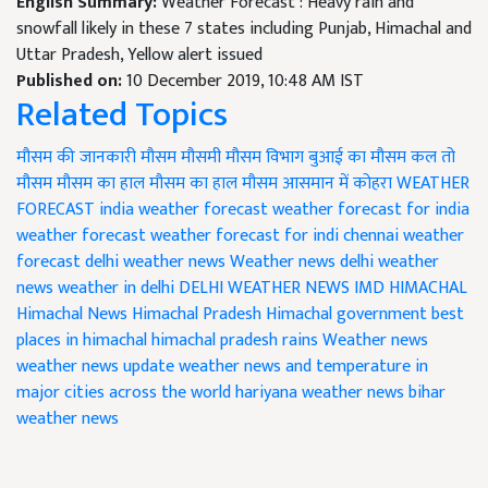
English Summary:
Weather Forecast : Heavy rain and
snowfall likely in these 7 states including Punjab, Himachal and
Uttar Pradesh, Yellow alert issued
Published on:
10 December 2019, 10:48 AM IST
Related Topics
मौसम की जानकारी
मौसम
मौसमी
मौसम विभाग
बुआई का मौसम
कल तो
मौसम
मौसम का हाल
मौसम का हाल मौसम
आसमान में कोहरा
WEATHER
FORECAST
india weather forecast
weather forecast for india
weather forecast
weather forecast for indi
chennai weather
forecast
delhi weather news
Weather news delhi
weather
news weather in delhi
DELHI WEATHER NEWS
IMD
HIMACHAL
Himachal News
Himachal Pradesh
Himachal government
best
places in himachal
himachal pradesh rains
Weather news
weather news update
weather news and temperature in
major cities across the world
hariyana weather news
bihar
weather news