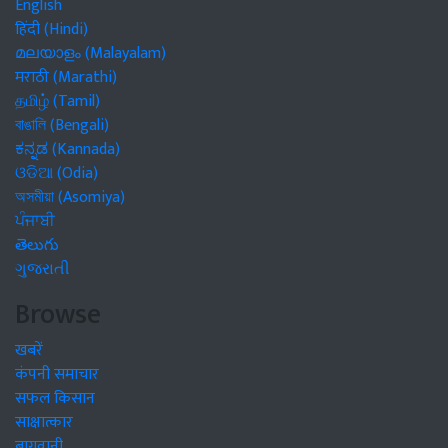
English
हिंदी (Hindi)
മലയാളം (Malayalam)
मराठी (Marathi)
தமிழ் (Tamil)
বাঙালি (Bengali)
ಕನ್ನಡ (Kannada)
ଓଡିଆ (Odia)
অসমীয়া (Asomiya)
ਪੰਜਾਬੀ
తెలుగు
ગુજરાતી
Browse
खबरें
कंपनी समाचार
सफल किसान
साक्षात्कार
बागवानी