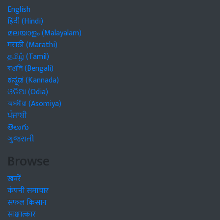
English
हिंदी (Hindi)
മലയാളം (Malayalam)
मराठी (Marathi)
தமிழ் (Tamil)
বাঙালি (Bengali)
ಕನ್ನಡ (Kannada)
ଓଡିଆ (Odia)
অসমীয়া (Asomiya)
ਪੰਜਾਬੀ
తెలుగు
ગુજરાતી
Browse
खबरें
कंपनी समाचार
सफल किसान
साक्षात्कार