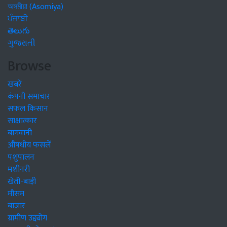
অসমীয়া (Asomiya)
ਪੰਜਾਬੀ
తెలుగు
ગુજરાતી
Browse
खबरें
कंपनी समाचार
सफल किसान
साक्षात्कार
बागवानी
औषधीय फसलें
पशुपालन
मशीनरी
खेती-बाड़ी
मौसम
बाजार
ग्रामीण उद्द्योग