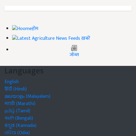
होम
ख़बरें
जॉब्स
Languages
English
हिंदी (Hindi)
മലയാളം (Malayalam)
मराठी (Marathi)
தமிழ் (Tamil)
বাঙালি (Bengali)
ಕನ್ನಡ (Kannada)
ଓଡିଆ (Odia)