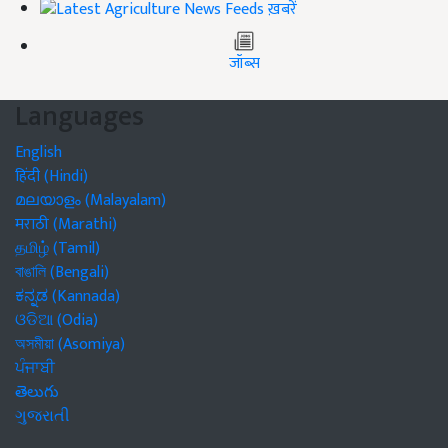
ख़बरें
जॉब्स
Languages
English
हिंदी (Hindi)
മലയാളം (Malayalam)
मराठी (Marathi)
தமிழ் (Tamil)
বাঙালি (Bengali)
ಕನ್ನಡ (Kannada)
ଓଡିଆ (Odia)
অসমীয়া (Asomiya)
ਪੰਜਾਬੀ
తెలుగు
ગુજરાતી