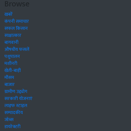
Browse
खबरें
कंपनी समाचार
सफल किसान
साक्षात्कार
बागवानी
औषधीय फसलें
पशुपालन
मशीनरी
खेती-बाड़ी
मौसम
बाजार
ग्रामीण उद्द्योग
सरकारी योजनाएं
लाइफ स्टाइल
सम्पादकीय
जॉब्स
डायरेक्टरी