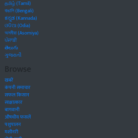
தமிழ் (Tamil)
বাঙালি (Bengali)
ಕನ್ನಡ (Kannada)
ଓଡିଆ (Odia)
অসমীয়া (Asomiya)
ਪੰਜਾਬੀ
తెలుగు
ગુજરાતી
Browse
खबरें
कंपनी समाचार
सफल किसान
साक्षात्कार
बागवानी
औषधीय फसलें
पशुपालन
मशीनरी