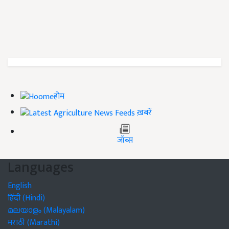
होम
ख़बरें
जॉब्स
Languages
English
हिंदी (Hindi)
മലയാളം (Malayalam)
मराठी (Marathi)