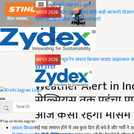
MFOI 2026
होम
ख़बरें
मौसम
खेती-बाड़ी
सरकारी योजना
गैलरी
वीडियो
मासिक पत्रिका
डायरेक्टरी
हिंदी
MFOI 2026
न्यूज़ रैप
सफल किसान
बाजार
साक्षात्कार
क
Home
मौसम
Weather Alert in India
सेल्सियस तक पहुंचा पा
आज कैसा रहेगा मौसम 
#Top on Krishi Jagran
मई माह समाप्त होने में अब कुछ दिन ही बचे हैं और गर्मी ने 
सफल किसान