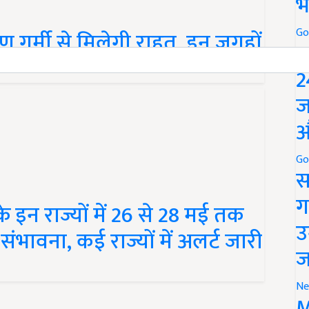
भ
Go
र्मी से मिलेगी राहत, इन जगहों
P
2
ज
औ
Go
स
ग
 इन राज्यों में 26 से 28 मई तक
उ
ंभावना, कई राज्यों में अलर्ट जारी
ज
Ne
M