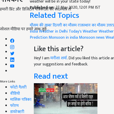
weather will be in your state today!
Published on:
27 May 2020, 12:01 PM IST
हमारी प्रिंट और डिजिटल पत्रिकाओं की सदस्यता लें
Related Topics
मौसम की खबर
दिल्ली का मौसम
राजस्थान का मौसम
उत्तर
सोशल मीडिया पर हमारे साथ जुड़ें:
india
Weather in Delhi
Today's Weather
Weather
Prediction
Monsoon in india
Monsoon news
Weat
Like this article?
Hey! I am
मनीशा शर्मा
. Did you liked this article
your suggestions and feedback.
Read next
More Links
फोटो गैलरी
वीडियो
मासिक पत्रिका
फोरम
डायरेक्टरी