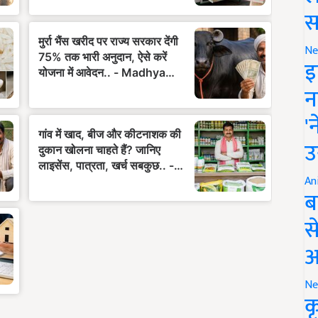
स
Ne
इ
न
'
उ
An
ब
स
आ
Ne
क