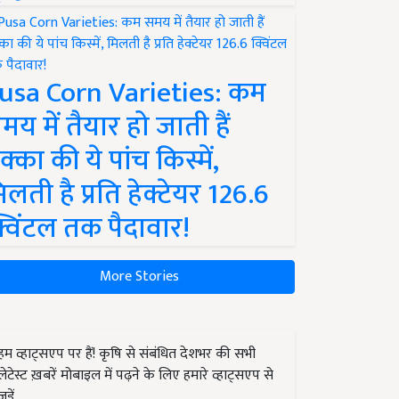
usa Corn Varieties: कम
मय में तैयार हो जाती हैं
क्का की ये पांच किस्में,
िलती है प्रति हेक्टेयर 126.6
्विंटल तक पैदावार!
More Stories
हम व्हाट्सएप पर हैं! कृषि से संबंधित देशभर की सभी
लेटेस्ट ख़बरें मोबाइल में पढ़ने के लिए हमारे व्हाट्सएप से
जुड़ें.