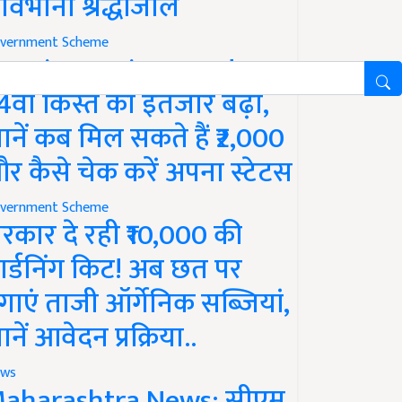
ावभीनी श्रद्धांजलि
vernment Scheme
M Kisan Yojana Update:
4वीं किस्त का इंतजार बढ़ा,
ानें कब मिल सकते हैं ₹2,000
र कैसे चेक करें अपना स्टेटस
vernment Scheme
रकार दे रही ₹10,000 की
ार्डनिंग किट! अब छत पर
गाएं ताजी ऑर्गेनिक सब्जियां,
ानें आवेदन प्रक्रिया..
ws
aharashtra News: सीएम