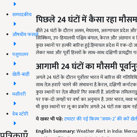
सम्पादकीय
पिछले 24 घंटों में कैसा रहा मौस
बीते 24 घंटों के दौरान असम, मेघालय, अरुणाचल प्रदेश और ना
औषधीय फसलें
सिक्किम, उप-हिमालयी पश्चिम बंगाल, केरल और अंडमान व निकोबा
कुछ स्थानों पर हल्की बारिश हुई.हिमाचल प्रदेश में एक-दो जगह
लेकर मध्य और पूर्वी हिस्सों के साथ-साथ दक्षिणी प्रायद्वीप प
पशुपालन
आगामी 24 घंटों का मौसमी पूर्वान
खेती-बाड़ी
अगले 24 घंटों के दौरान पूर्वोत्तर भारत में बारिश की गतिविधिया
साथ तेज़ हवाएँ चलने की संभावना है.केरल, दक्षिणी कर्नाटक औ
कुछ स्थानों पर तेज़ बौछारें गिर सकती हैं. आंतरिक तमिलनाडु
मशीनरी
पर एक-दो जगहों पर वर्षा का अनुमान है. उत्तर भारत, मध्य भा
भी कुछ स्थानों पर लू का प्रकोप अगले 24 घंटों तक खत्म नही
वेब स्टोरी
ये खबर भी पढ़े:
टमाटर की नई किस्म ‘जयम-2’ की करें खेती, 
English Summary:
Weather Alert in India: Merc
पत्रिकाएँ