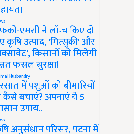
हायता
ws
फको-एमसी ने लॉन्च किए दो
ए कृषि उत्पाद, 'मित्सुकी' और
नेक्सावेट', किसानों को मिलेगी
न्नत फसल सुरक्षा!
imal Husbandry
रसात में पशुओं को बीमारियों
े कैसे बचाएं? अपनाएं ये 5
सान उपाय..
ws
ृषि अनुसंधान परिसर, पटना में