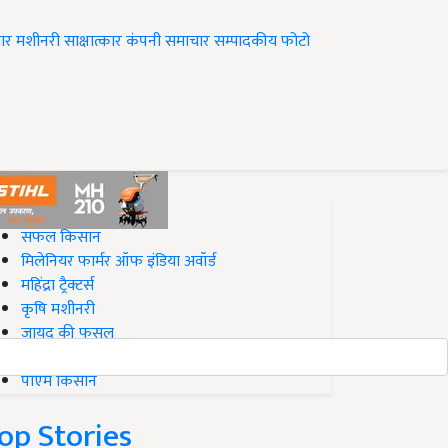
ार
मशीनरी
साक्षात्कार
कंपनी समाचार
सम्पादकीय
फोटो
op on Krishi Jagran
सफल किसान
मिलेनियर फार्मर ऑफ इंडिया अवॉर्ड
महिंद्रा ट्रैक्टर्स
कृषि मशीनरी
जायद की फसल
बिज़नेस आइडियाज
पीएम किसान
op Stories