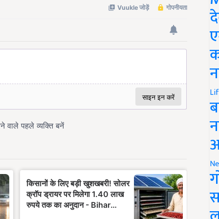
द
ए
क
न
Li
ब
न
आ
Ne
ग
स
ल