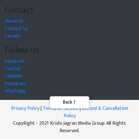
Contact
About Us
Contact Us
Careers
Follow us
Facebook
Twitter
LinkedIn
Instagram
WhatsApp
Privacy Policy
|
Terms of Service
|
Refund & Cancellation
Policy
CopyRight - 2021 Krishi Jagran Media Group. All Rights
Reserved.