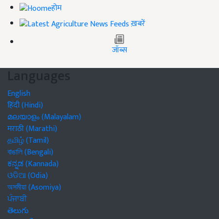
होम
ख़बरें
जॉब्स
Languages
English
हिंदी (Hindi)
മലയാളം (Malayalam)
मराठी (Marathi)
தமிழ் (Tamil)
বাঙালি (Bengali)
ಕನ್ನಡ (Kannada)
ଓଡିଆ (Odia)
অসমীয়া (Asomiya)
ਪੰਜਾਬੀ
తెలుగు