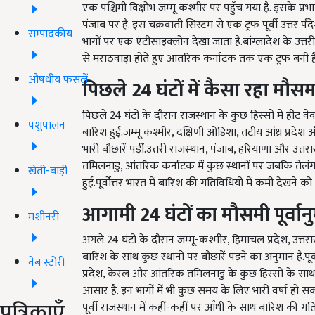
एक पश्चिमी विक्षोभ जम्मू कश्मीर पर पहुँच गया है. इसके प्
पंजाब पर है. इस चक्रवाती सिस्टम से एक ट्रफ पूर्वी उत्तर र्प
सम्पादकीय
भागों पर एक एंटीसाइक्लोन देखा जाता है.बांग्लादेश के उत्तरी
से मराठवाड़ा होते हुए आंतरिक कर्नाटक तक एक ट्रफ बनी है
औषधीय फसलें
पिछले
24
घंटों
में
कैसा
रहा
मौस
पिछले 24 घंटों के दौरान राजस्थान के कुछ हिस्सों में हीट 
पशुपालन
बारिश हुई.जम्मू कश्मीर, दक्षिणी ओडिशा, तटीय आंध्र प्रदे
भारी बौछारें पड़ीं.उत्तरी राजस्थान, पंजाब, हरियाणा और उत्त
तमिलनाडु, आंतरिक कर्नाटक में कुछ स्थानों पर जबकि तेलंगा
खेती-बाड़ी
हुई.पूर्वोत्तर भारत में बारिश की गतिविधियों में कमी देखने को
आगामी
24
घंटों
का
मौसमी
पूर्वा
मशीनरी
अगले 24 घंटों के दौरान जम्मू-कश्मीर, हिमाचल प्रदेश, उत्तराख
बारिश के साथ कुछ स्थानों पर बौछारें पड़ने का अनुमान है.पूर्वी उ
वेब स्टोरी
प्रदेश, केरल और आंतरिक तमिलनाडु के कुछ हिस्सों के साथ-स
आसार है. इन भागों में भी कुछ समय के लिए भारी वर्षा हो सकती 
पत्रिकाएँ
पूर्वी राजस्थान में कहीं-कहीं पर आँधी के साथ बारिश की गतिव