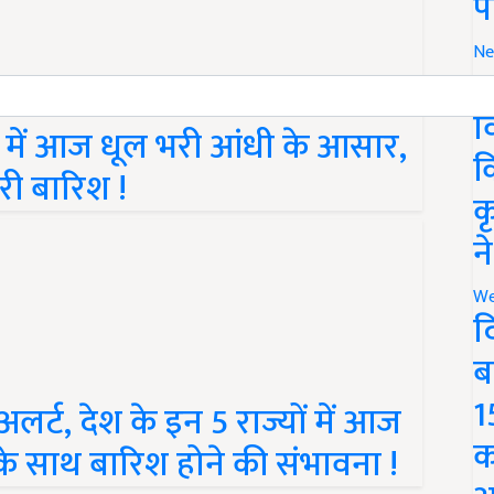
प
Ne
र
व
ं में आज धूल भरी आंधी के आसार,
क
ी बारिश !
क
न
We
द
ब
1
र्ट, देश के इन 5 राज्यों में आज
क
े साथ बारिश होने की संभावना !