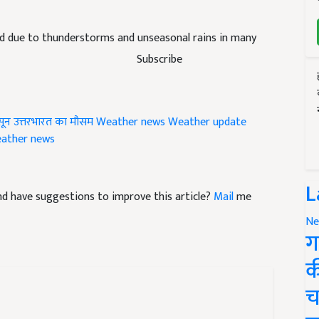
d due to thunderstorms and unseasonal rains in many
Subscribe
सून
उत्तरभारत का मौसम
Weather news
Weather update
eather news
L
 and have suggestions to improve this article?
Mail
me
Ne
ग
क
च