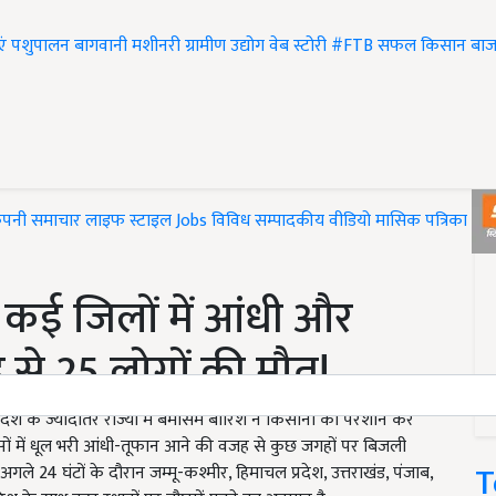
एं
पशुपालन
बागवानी
मशीनरी
ग्रामीण उद्योग
वेब स्टोरी
#FTB
सफल किसान
बाज
ंपनी समाचार
लाइफ स्टाइल
Jobs
विविध
सम्पादकीय
वीडियो
मासिक पत्रिका
#T
 कई जिलों में आंधी और
से 25 लोगों की मौत!
देश के ज्यादातर राज्यों में बेमौसम बारिश ने किसानों को परेशान कर
ों में धूल भरी आंधी-तूफान आने की वजह से कुछ जगहों पर बिजली
T
ले 24 घंटों के दौरान जम्मू-कश्मीर, हिमाचल प्रदेश, उत्तराखंड, पंजाब,