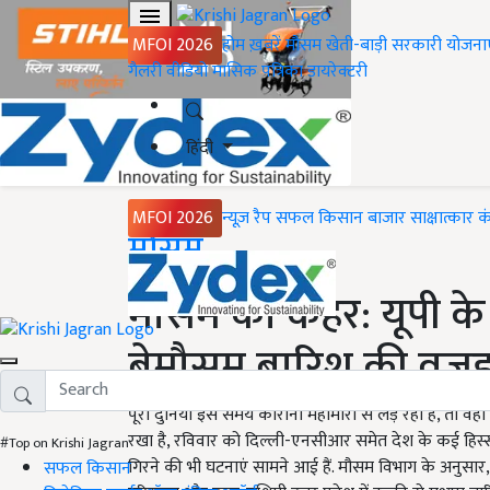
MFOI 2026
होम
ख़बरें
मौसम
खेती-बाड़ी
सरकारी योजना
गैलरी
वीडियो
मासिक पत्रिका
डायरेक्टरी
हिंदी
MFOI 2026
न्यूज़ रैप
सफल किसान
बाजार
साक्षात्कार
क
Home
मौसम
मौसम का कहर: यूपी के
बेमौसम बारिश की वजह 
पूरी दुनिया इस समय कोरोना महामारी से लड़ रही है, तो वहीं 
रखा है, रविवार को दिल्ली-एनसीआर समेत देश के कई हिस्स
#Top on Krishi Jagran
गिरने की भी घटनाएं सामने आई हैं. मौसम विभाग के अनुसार,अग
सफल किसान