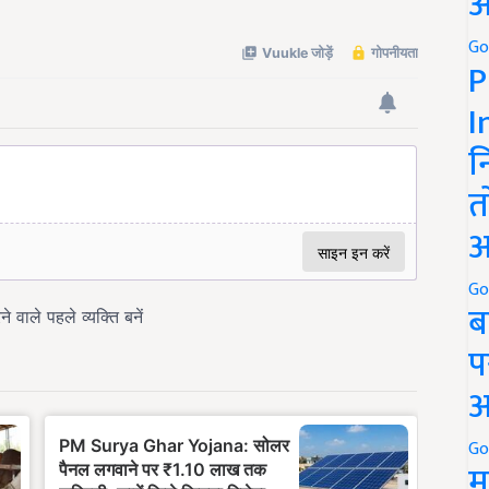
अ
Go
P
I
न
त
अ
Go
ब
प
अ
Go
म