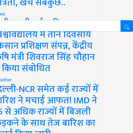
ात्रता, खर्च सबकुछ..
ws
ानी लक्ष्मीबाई कृषि
िश्वविद्यालय में तीन दिवसीय
िसान प्रशिक्षण संपन्न, केंद्रीय
ृषि मंत्री शिवराज सिंह चौहान
े किया संबोधित
ather
िल्ली-NCR समेत कई राज्यों में
ारिश ने मचाई आफत! IMD ने
5 से अधिक राज्यों में बिजली
ड़कने के साथ तेज बारिश का