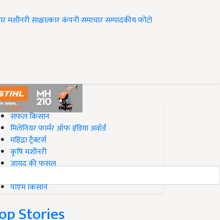
ार
मशीनरी
साक्षात्कार
कंपनी समाचार
सम्पादकीय
फोटो
op on Krishi Jagran
सफल किसान
मिलेनियर फार्मर ऑफ इंडिया अवॉर्ड
महिंद्रा ट्रैक्टर्स
कृषि मशीनरी
जायद की फसल
बिज़नेस आइडियाज
पीएम किसान
op Stories