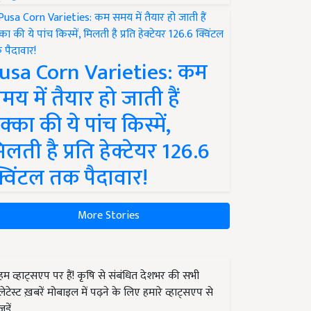
usa Corn Varieties: कम
मय में तैयार हो जाती हैं
क्का की ये पांच किस्में,
िलती है प्रति हेक्टेयर 126.6
्विंटल तक पैदावार!
More Stories
हम व्हाट्सएप पर हैं! कृषि से संबंधित देशभर की सभी
लेटेस्ट ख़बरें मोबाइल में पढ़ने के लिए हमारे व्हाट्सएप से
जुड़ें.