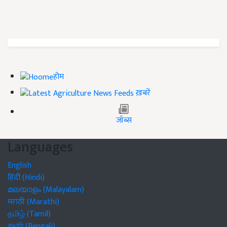
होम
ख़बरें
जॉब्स
Languages
English
हिंदी (Hindi)
മലയാളം (Malayalam)
मराठी (Marathi)
தமிழ் (Tamil)
বাঙালি (Bengali)