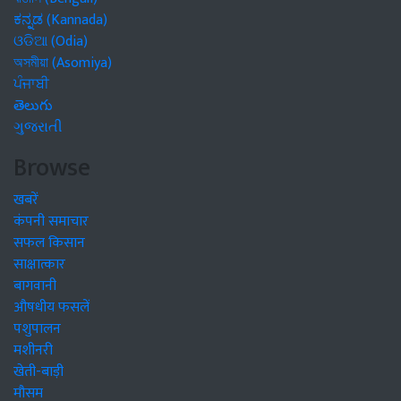
ಕನ್ನಡ (Kannada)
ଓଡିଆ (Odia)
অসমীয়া (Asomiya)
ਪੰਜਾਬੀ
తెలుగు
ગુજરાતી
Browse
खबरें
कंपनी समाचार
सफल किसान
साक्षात्कार
बागवानी
औषधीय फसलें
पशुपालन
मशीनरी
खेती-बाड़ी
मौसम