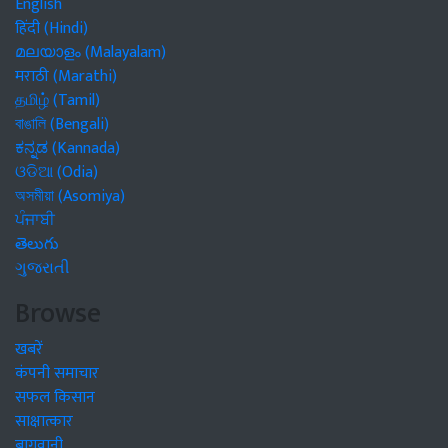
English
हिंदी (Hindi)
മലയാളം (Malayalam)
मराठी (Marathi)
தமிழ் (Tamil)
বাঙালি (Bengali)
ಕನ್ನಡ (Kannada)
ଓଡିଆ (Odia)
অসমীয়া (Asomiya)
ਪੰਜਾਬੀ
తెలుగు
ગુજરાતી
Browse
खबरें
कंपनी समाचार
सफल किसान
साक्षात्कार
बागवानी