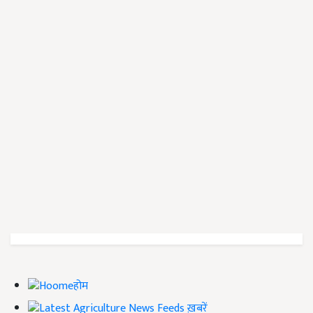
होम
ख़बरें