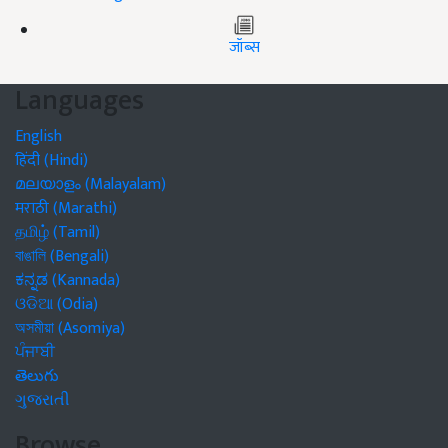
जॉब्स
Languages
English
हिंदी (Hindi)
മലയാളം (Malayalam)
मराठी (Marathi)
தமிழ் (Tamil)
বাঙালি (Bengali)
ಕನ್ನಡ (Kannada)
ଓଡିଆ (Odia)
অসমীয়া (Asomiya)
ਪੰਜਾਬੀ
తెలుగు
ગુજરાતી
Browse