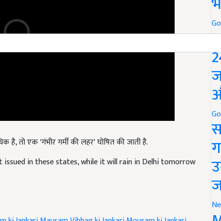
भ
Go
P
2
ज
औ
Go
स
क है, तो एक 'गंभीर गर्मी की लहर' घोषित की जाती है.
ग
issued in these states, while it will rain in Delhi tomorrow
उ
ज
Ne
m ki Jankari
Mausam Vibhag ki Jankari
Mousam ki Jankari
M