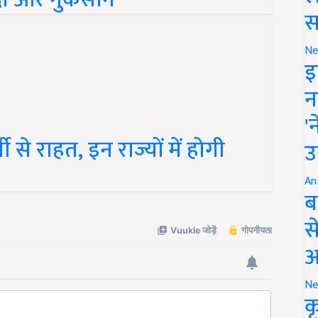
स
Ne
इ
न
'
 से राहत, इन राज्यों में होगी
उ
An
ब
स
आ
Ne
क