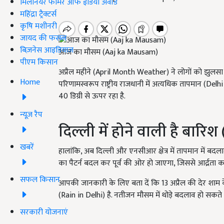
मिलेनियर फार्मर ऑफ इंडिया अवॉर्ड
महिंद्रा ट्रैक्टर्स
कृषि मशीनरी
जायद की फसल
बिज़नेस आइडियाज
आज का मौसम (Aaj ka Mausam)
पीएम किसान
अप्रैल महीने (April Month Weather) ने लोगों को झुलसा क
Home
परिणामस्वरूप राष्ट्रीय राजधानी में अत्यधिक तापमान (De
40 डिग्री से ऊपर रहा है.
न्यूज़ रैप
दिल्ली में होने वाली है बारि
खबरें
हालांकि, अब दिल्ली और एनसीआर क्षेत्र में तापमान में बदल
का पैटर्न बदल कर पूर्व की ओर हो जाएगा, जिससे आर्द्रता क
सफल किसान
आपकी जानकारी के लिए बता दें कि 13 अप्रैल की देर शाम के 
(Rain in Delhi) है. नतीजन मौसम में थोड़े बदलाव हो सकते
सरकारी योजनाएं