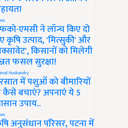
हायता
ws
फको-एमसी ने लॉन्च किए दो
ए कृषि उत्पाद, 'मित्सुकी' और
नेक्सावेट', किसानों को मिलेगी
न्नत फसल सुरक्षा!
imal Husbandry
रसात में पशुओं को बीमारियों
े कैसे बचाएं? अपनाएं ये 5
सान उपाय..
ws
ृषि अनुसंधान परिसर, पटना में