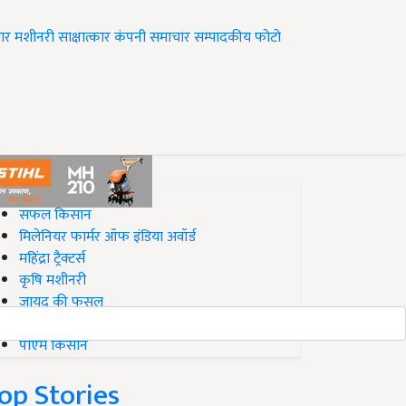
ार
मशीनरी
साक्षात्कार
कंपनी समाचार
सम्पादकीय
फोटो
op on Krishi Jagran
सफल किसान
मिलेनियर फार्मर ऑफ इंडिया अवॉर्ड
महिंद्रा ट्रैक्टर्स
कृषि मशीनरी
जायद की फसल
बिज़नेस आइडियाज
पीएम किसान
op Stories