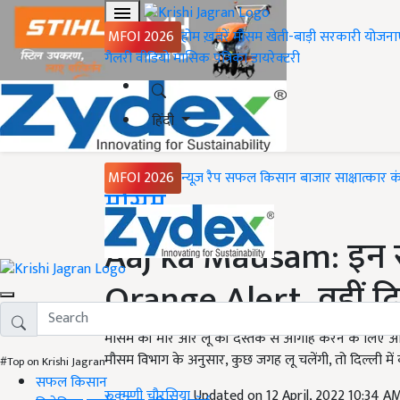
MFOI 2026
होम
ख़बरें
मौसम
खेती-बाड़ी
सरकारी योजना
गैलरी
वीडियो
मासिक पत्रिका
डायरेक्टरी
हिंदी
MFOI 2026
न्यूज़ रैप
सफल किसान
बाजार
साक्षात्कार
क
Home
मौसम
Aaj ka Mausam: इन राज
Orange Alert, वहीं दि
मौसम की मार और लू की दस्तक से आगाह करने के लिए आज
मौसम विभाग के अनुसार, कुछ जगह लू चलेंगी, तो दिल्ली में ब
#Top on Krishi Jagran
सफल किसान
रुक्मणी चौरसिया
Updated on 12 April, 2022 10:34 A