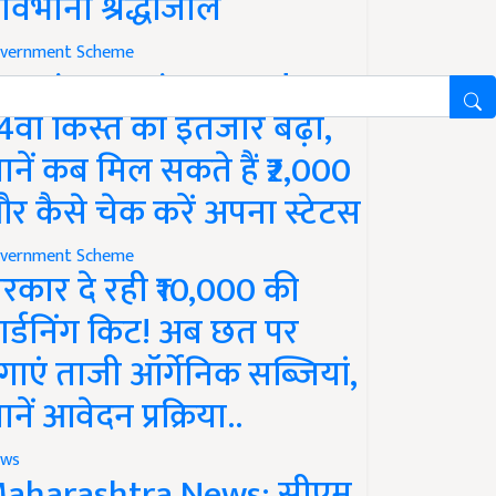
ावभीनी श्रद्धांजलि
vernment Scheme
M Kisan Yojana Update:
4वीं किस्त का इंतजार बढ़ा,
ानें कब मिल सकते हैं ₹2,000
र कैसे चेक करें अपना स्टेटस
vernment Scheme
रकार दे रही ₹10,000 की
ार्डनिंग किट! अब छत पर
गाएं ताजी ऑर्गेनिक सब्जियां,
ानें आवेदन प्रक्रिया..
ws
aharashtra News: सीएम