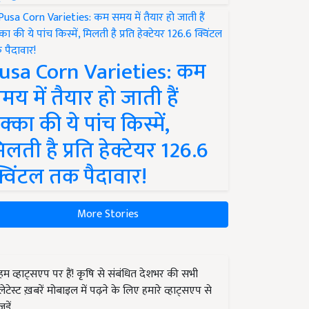
usa Corn Varieties: कम
मय में तैयार हो जाती हैं
क्का की ये पांच किस्में,
िलती है प्रति हेक्टेयर 126.6
्विंटल तक पैदावार!
More Stories
हम व्हाट्सएप पर हैं! कृषि से संबंधित देशभर की सभी
लेटेस्ट ख़बरें मोबाइल में पढ़ने के लिए हमारे व्हाट्सएप से
जुड़ें.