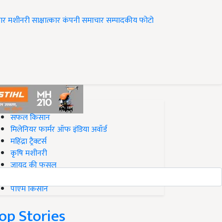
ार
मशीनरी
साक्षात्कार
कंपनी समाचार
सम्पादकीय
फोटो
op on Krishi Jagran
सफल किसान
मिलेनियर फार्मर ऑफ इंडिया अवॉर्ड
महिंद्रा ट्रैक्टर्स
कृषि मशीनरी
जायद की फसल
बिज़नेस आइडियाज
पीएम किसान
op Stories