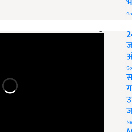
भ
Go
P
ERTISEMENT
2
ज
औ
Go
स
ग
उ
ज
Ne
M