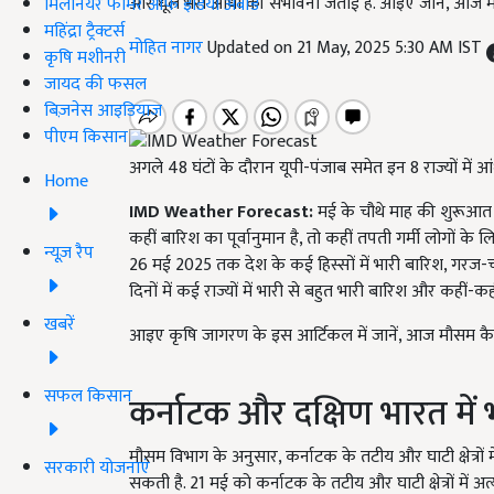
और धूल भरी आंधी की संभावना जताई है. आइए जानें, आज मौ
मिलेनियर फार्मर ऑफ इंडिया अवॉर्ड
महिंद्रा ट्रैक्टर्स
मोहित नागर
Updated on 21 May, 2025 5:30 AM IST
कृषि मशीनरी
जायद की फसल
बिज़नेस आइडियाज
पीएम किसान
अगले 48 घंटों के दौरान यूपी-पंजाब समेत इन 8 राज्यों में
Home
IMD Weather Forecast:
मई के चौथे माह की शुरूआत क
कहीं बारिश का पूर्वानुमान है, तो कहीं तपती गर्मी लोगों के
न्यूज़ रैप
26 मई 2025 तक देश के कई हिस्सों में भारी बारिश, गरज-
दिनों में कई राज्यों में भारी से बहुत भारी बारिश और कहीं-
खबरें
आइए कृषि जागरण के इस आर्टिकल में जानें, आज मौसम कैस
सफल किसान
कर्नाटक और दक्षिण भारत में
मौसम विभाग के अनुसार, कर्नाटक के तटीय और घाटी क्षेत्रों 
सरकारी योजनाएं
सकती है. 21 मई को कर्नाटक के तटीय और घाटी क्षेत्रों में अ