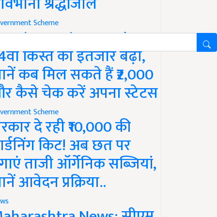
ावभीनी श्रद्धांजलि
vernment Scheme
M Kisan Yojana Update:
4वीं किस्त का इंतजार बढ़ा,
ानें कब मिल सकते हैं ₹2,000
र कैसे चेक करें अपना स्टेटस
vernment Scheme
रकार दे रही ₹10,000 की
ार्डनिंग किट! अब छत पर
गाएं ताजी ऑर्गेनिक सब्जियां,
ानें आवेदन प्रक्रिया..
ws
aharashtra News: सीएम