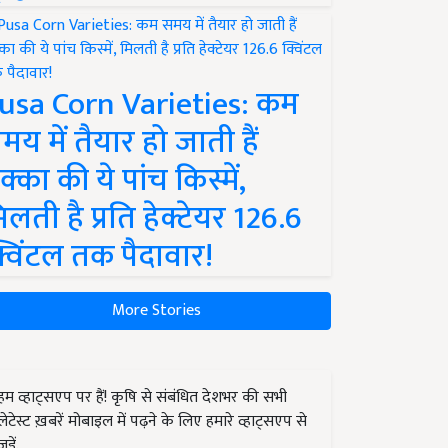
usa Corn Varieties: कम
मय में तैयार हो जाती हैं
क्का की ये पांच किस्में,
िलती है प्रति हेक्टेयर 126.6
्विंटल तक पैदावार!
More Stories
हम व्हाट्सएप पर हैं! कृषि से संबंधित देशभर की सभी
लेटेस्ट ख़बरें मोबाइल में पढ़ने के लिए हमारे व्हाट्सएप से
जुड़ें.