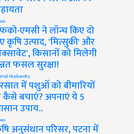
हायता
ws
फको-एमसी ने लॉन्च किए दो
ए कृषि उत्पाद, 'मित्सुकी' और
नेक्सावेट', किसानों को मिलेगी
न्नत फसल सुरक्षा!
imal Husbandry
रसात में पशुओं को बीमारियों
े कैसे बचाएं? अपनाएं ये 5
सान उपाय..
ws
ृषि अनुसंधान परिसर, पटना में