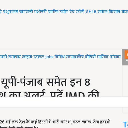
एं
पशुपालन
बागवानी
मशीनरी
ग्रामीण उद्योग
वेब स्टोरी
#FTB
सफल किसान
बाज
ंपनी समाचार
लाइफ स्टाइल
Jobs
विविध
सम्पादकीय
वीडियो
मासिक पत्रिका
#T
न यूपी-पंजाब समेत इन 8
िश का अलर्ट, पढ़ें IMD की
T
 मई तक देश के कई हिस्सों में भारी बारिश, गरज-चमक, तेज हवाओं