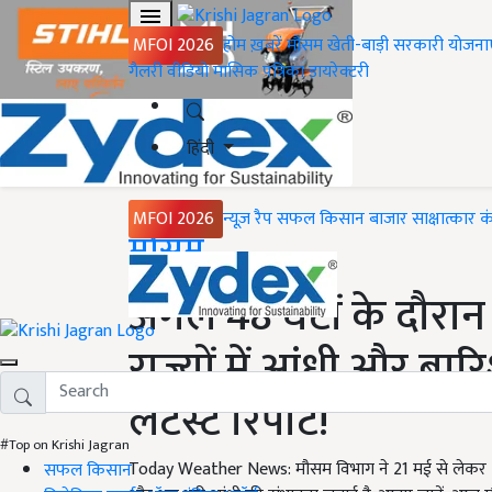
MFOI 2026
होम
ख़बरें
मौसम
खेती-बाड़ी
सरकारी योजना
गैलरी
वीडियो
मासिक पत्रिका
डायरेक्टरी
हिंदी
MFOI 2026
न्यूज़ रैप
सफल किसान
बाजार
साक्षात्कार
क
Home
मौसम
अगले 48 घंटों के दौरा
राज्यों में आंधी और बार
लेटेस्ट रिपोर्ट!
#Top on Krishi Jagran
Today Weather News: मौसम विभाग ने 21 मई से लेकर 26
सफल किसान