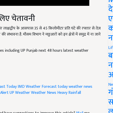
द
े लिए चेतावनी
ए
लाक्षद्वीप के आसपास 35 से 45 किलोमीटर प्रति घंटे की रफ्तार से तेज़
क
संभावना है. मौसम विभाग ने मछुआरों को इन क्षेत्रों में समुद्र में ना जाने
न
tes including UP Punjab next 48 hours latest weather
Li
ब
न
आ
ast
Today IMD Weather Forecast
today weather news
Ne
 Alert
UP Weather
Weather News
Heavy Rainfall
ग
स
e and have suggestions to improve this article?
Mail
me
ल