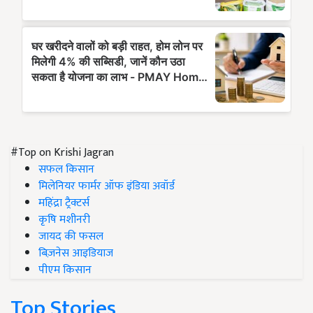
#Top on Krishi Jagran
सफल किसान
मिलेनियर फार्मर ऑफ इंडिया अवॉर्ड
महिंद्रा ट्रैक्टर्स
कृषि मशीनरी
जायद की फसल
बिज़नेस आइडियाज
पीएम किसान
Top Stories