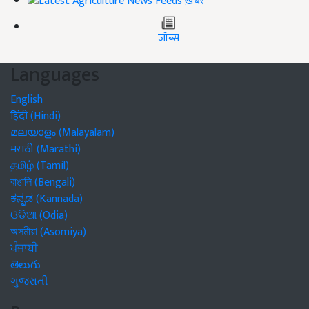
ख़बरें
जॉब्स
Languages
English
हिंदी (Hindi)
മലയാളം (Malayalam)
मराठी (Marathi)
தமிழ் (Tamil)
বাঙালি (Bengali)
ಕನ್ನಡ (Kannada)
ଓଡିଆ (Odia)
অসমীয়া (Asomiya)
ਪੰਜਾਬੀ
తెలుగు
ગુજરાતી