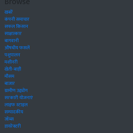
Browse
खबरें
कंपनी समाचार
सफल किसान
साक्षात्कार
बागवानी
औषधीय फसलें
पशुपालन
मशीनरी
खेती-बाड़ी
मौसम
बाजार
ग्रामीण उद्द्योग
सरकारी योजनाएं
लाइफ स्टाइल
सम्पादकीय
जॉब्स
डायरेक्टरी