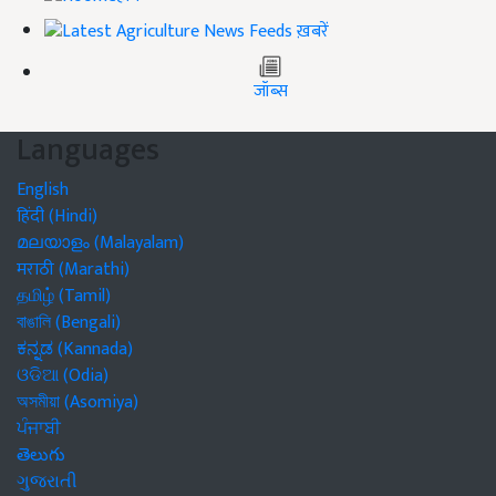
ख़बरें
जॉब्स
Languages
English
हिंदी (Hindi)
മലയാളം (Malayalam)
मराठी (Marathi)
தமிழ் (Tamil)
বাঙালি (Bengali)
ಕನ್ನಡ (Kannada)
ଓଡିଆ (Odia)
অসমীয়া (Asomiya)
ਪੰਜਾਬੀ
తెలుగు
ગુજરાતી