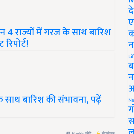
द
ए
4 राज्यों में गरज के साथ बारिश
क
ट रिपोर्ट!
न
Li
ब
न
आ
 के साथ बारिश की संभावना, पढ़ें
Ne
ग
स
ल