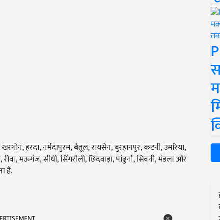
P
स
म
म
क
खरगोन, हरदा, नर्मदापुरम, बैतूल, रायसेन, बुरहानपुर, कटनी, उमरिया,
रीवा, मऊगंज, सीधी, सिंगरौली, छिंदवाड़ा, पांढुर्ना, सिवनी, मंडला और
ा है.
ERTISEMENT