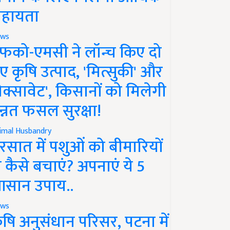
हायता
ws
फको-एमसी ने लॉन्च किए दो
ए कृषि उत्पाद, 'मित्सुकी' और
नेक्सावेट', किसानों को मिलेगी
न्नत फसल सुरक्षा!
imal Husbandry
रसात में पशुओं को बीमारियों
े कैसे बचाएं? अपनाएं ये 5
सान उपाय..
ws
ृषि अनुसंधान परिसर, पटना में