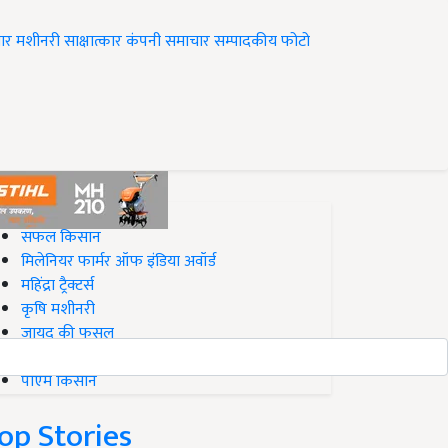
ार
मशीनरी
साक्षात्कार
कंपनी समाचार
सम्पादकीय
फोटो
op on Krishi Jagran
सफल किसान
मिलेनियर फार्मर ऑफ इंडिया अवॉर्ड
महिंद्रा ट्रैक्टर्स
कृषि मशीनरी
जायद की फसल
बिज़नेस आइडियाज
पीएम किसान
op Stories