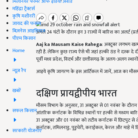
मिलेनियर फार्मर ऑफ इंडिया अवॉर्ड
महिंद्रा ट्रैक्टर्स
कृषि मशीनरी
जायद की फसल
बिज़नेस आइडियाज
अगले 24 घंटों के दौरान इन 3 राज्यों में बारिश का अलर्ट (प्
पीएम किसान
Aaj ka Mausam Kaise Rahega
: अक्टूबर लगभग खत्म
Home
रही है. लेकिन कुछ राज्य ऐसे भी जहां हल्की ठंड ने दस्क दे 
पूर्वी मध्य प्रदेश, विदर्भ और छत्तीसगढ़ के अलग-अलग स्थ
न्यूज़ रैप
आइये कृषि जागरण के इस आर्टिकल में जानें, आज का मौसम
दक्षिण प्रायद्वीपीय भारत
खबरें
मौसम विभाग के अनुसार, 31 अक्टूबर से 01 नवंबर के दौरान त
सफल किसान
आंतरिक कर्नाटक के विभिन्न स्थानों पर हल्की से मध्यम ब
31 अक्टूबर और 01 नवंबर को तटीय कर्नाटक में छिटपुट से 
कर्नाटक, तमिलनाडु, पुडुचेरी, कराईकल, केरल और माहे में 
सरकारी योजनाएं