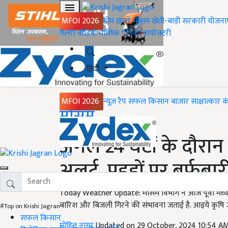
MFOI 2026
होम
ख़बरें
मौसम
खेती-बाड़ी
सरकारी योजना
गैलरी
वीडियो
मासिक पत्रिका
डायरेक्टरी
हिंदी
MFOI 2026
न्यूज़ रैप
सफल किसान
बाजार
साक्षात्कार
क
Home
मौसम
अगले 24 घंटों के दौरान 
अलर्ट, पहड़ों पर बर्फबा
Today Weather Update: मौसम विभाग ने आज पूर्वी मध्य 
बारिश और बिजली गिरने की संभावना जताई है. आइये कृषि 
#Top on Krishi Jagran
सफल किसान
मोहित नागर
Updated on 29 October, 2024 10:54 A