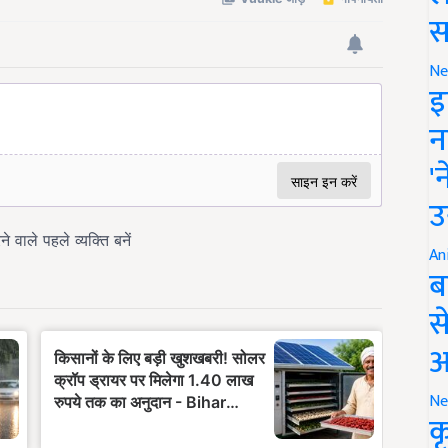
स
Ne
इ
न
'
उ
An
ब
स
आ
Ne
क