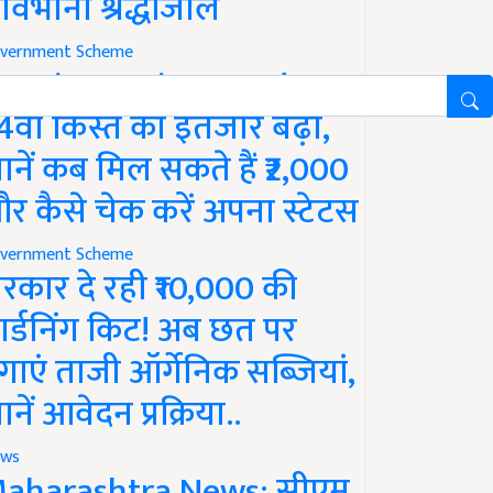
ावभीनी श्रद्धांजलि
vernment Scheme
M Kisan Yojana Update:
4वीं किस्त का इंतजार बढ़ा,
ानें कब मिल सकते हैं ₹2,000
र कैसे चेक करें अपना स्टेटस
vernment Scheme
रकार दे रही ₹10,000 की
ार्डनिंग किट! अब छत पर
गाएं ताजी ऑर्गेनिक सब्जियां,
ानें आवेदन प्रक्रिया..
ws
aharashtra News: सीएम