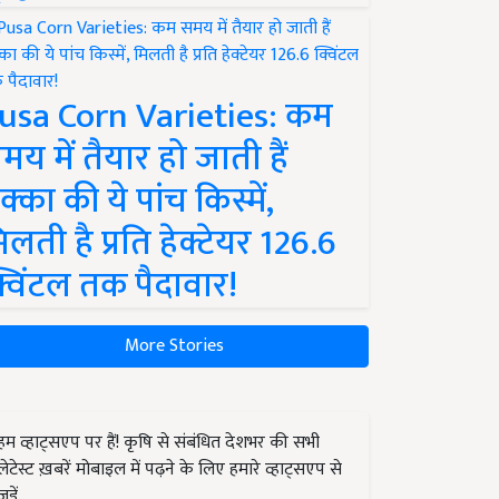
usa Corn Varieties: कम
मय में तैयार हो जाती हैं
क्का की ये पांच किस्में,
िलती है प्रति हेक्टेयर 126.6
्विंटल तक पैदावार!
More Stories
हम व्हाट्सएप पर हैं! कृषि से संबंधित देशभर की सभी
लेटेस्ट ख़बरें मोबाइल में पढ़ने के लिए हमारे व्हाट्सएप से
जुड़ें.