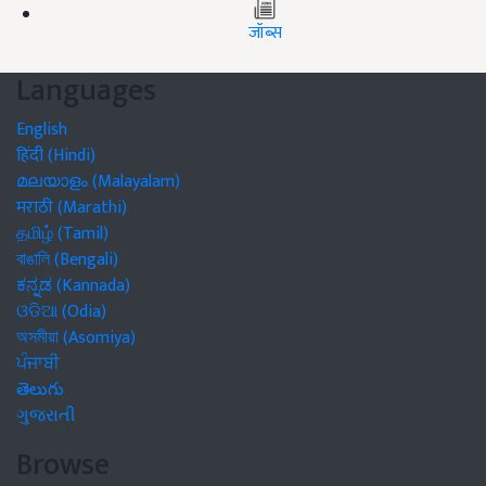
जॉब्स
Languages
English
हिंदी (Hindi)
മലയാളം (Malayalam)
मराठी (Marathi)
தமிழ் (Tamil)
বাঙালি (Bengali)
ಕನ್ನಡ (Kannada)
ଓଡିଆ (Odia)
অসমীয়া (Asomiya)
ਪੰਜਾਬੀ
తెలుగు
ગુજરાતી
Browse