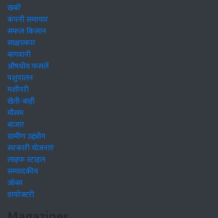
खबरें
कंपनी समाचार
सफल किसान
साक्षात्कार
बागवानी
औषधीय फसलें
पशुपालन
मशीनरी
खेती-बाड़ी
मौसम
बाजार
ग्रामीण उद्द्योग
सरकारी योजनाएं
लाइफ स्टाइल
सम्पादकीय
जॉब्स
डायरेक्टरी
Magazines