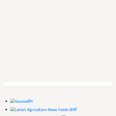
होम
ख़बरें