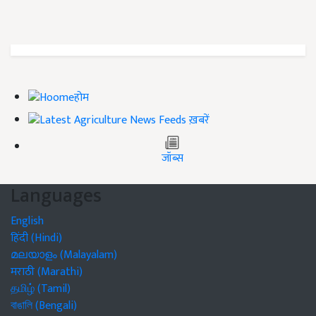
होम
ख़बरें
जॉब्स
Languages
English
हिंदी (Hindi)
മലയാളം (Malayalam)
मराठी (Marathi)
தமிழ் (Tamil)
বাঙালি (Bengali)