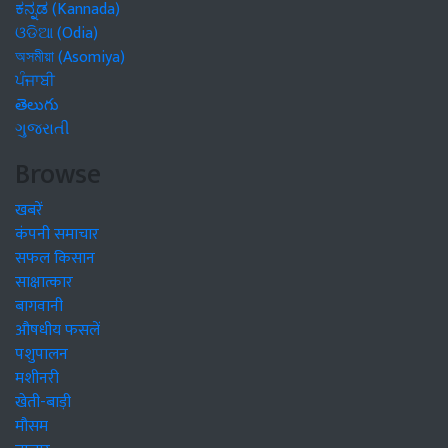
ಕನ್ನಡ (Kannada)
ଓଡିଆ (Odia)
অসমীয়া (Asomiya)
ਪੰਜਾਬੀ
తెలుగు
ગુજરાતી
Browse
खबरें
कंपनी समाचार
सफल किसान
साक्षात्कार
बागवानी
औषधीय फसलें
पशुपालन
मशीनरी
खेती-बाड़ी
मौसम