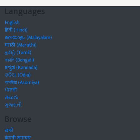
Languages
English
हिंदी (Hindi)
മലയാളം (Malayalam)
मराठी (Marathi)
தமிழ் (Tamil)
বাঙালি (Bengali)
ಕನ್ನಡ (Kannada)
ଓଡିଆ (Odia)
অসমীয়া (Asomiya)
ਪੰਜਾਬੀ
తెలుగు
ગુજરાતી
Browse
खबरें
कंपनी समाचार