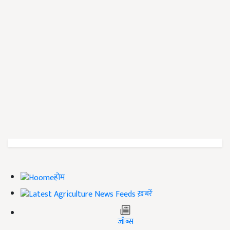
होम
ख़बरें
जॉब्स