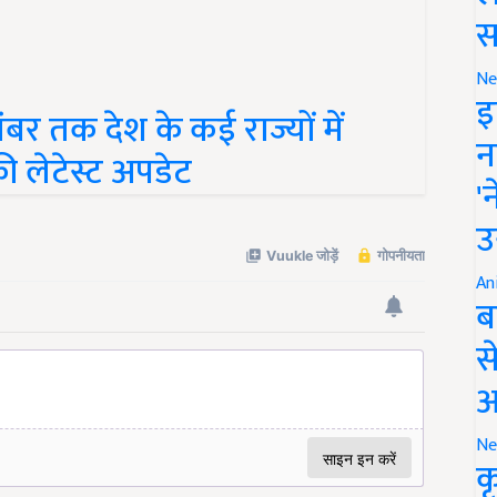
स
Ne
 तक देश के कई राज्यों में
इ
ी लेटेस्ट अपडेट
न
'
उ
An
ब
स
आ
Ne
क