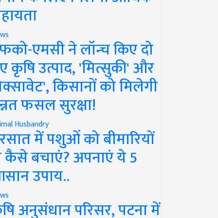
हायता
ws
फको-एमसी ने लॉन्च किए दो
ए कृषि उत्पाद, 'मित्सुकी' और
नेक्सावेट', किसानों को मिलेगी
न्नत फसल सुरक्षा!
imal Husbandry
रसात में पशुओं को बीमारियों
े कैसे बचाएं? अपनाएं ये 5
सान उपाय..
ws
ृषि अनुसंधान परिसर, पटना में