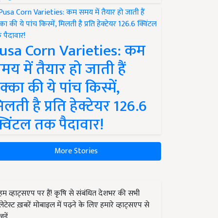
usa Corn Varieties: कम
मय में तैयार हो जाती हैं
क्का की ये पांच किस्में,
िलती है प्रति हेक्टेयर 126.6
्विंटल तक पैदावार!
More Stories
हम व्हाट्सएप पर हैं! कृषि से संबंधित देशभर की सभी
लेटेस्ट ख़बरें मोबाइल में पढ़ने के लिए हमारे व्हाट्सएप से
जुड़ें.