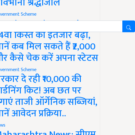
ावभीनी श्रद्धांजलि
vernment Scheme
M Kisan Yojana Update:
4वीं किस्त का इंतजार बढ़ा,
ानें कब मिल सकते हैं ₹2,000
र कैसे चेक करें अपना स्टेटस
vernment Scheme
रकार दे रही ₹10,000 की
ार्डनिंग किट! अब छत पर
गाएं ताजी ऑर्गेनिक सब्जियां,
ानें आवेदन प्रक्रिया..
ws
aharashtra News: सीएम