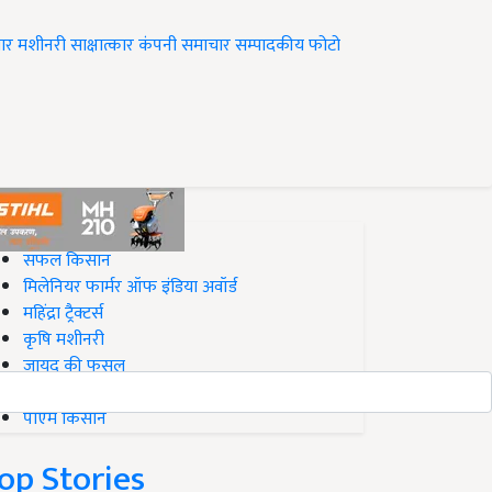
ार
मशीनरी
साक्षात्कार
कंपनी समाचार
सम्पादकीय
फोटो
op on Krishi Jagran
सफल किसान
मिलेनियर फार्मर ऑफ इंडिया अवॉर्ड
महिंद्रा ट्रैक्टर्स
कृषि मशीनरी
जायद की फसल
बिज़नेस आइडियाज
पीएम किसान
op Stories