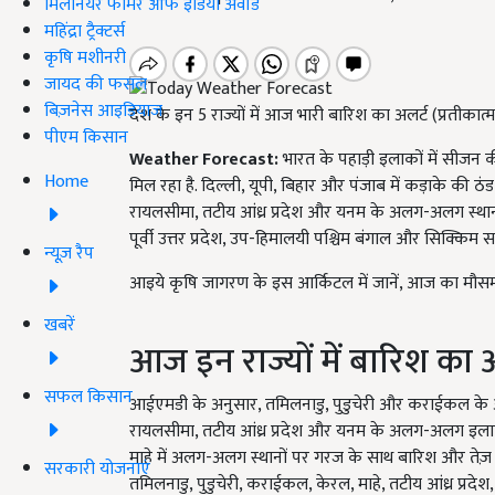
मिलेनियर फार्मर ऑफ इंडिया अवॉर्ड
महिंद्रा ट्रैक्टर्स
कृषि मशीनरी
जायद की फसल
बिज़नेस आइडियाज
देश के इन 5 राज्यों में आज भारी बारिश का अलर्ट (प्रतीकात
पीएम किसान
Weather Forecast:
भारत के पहाड़ी इलाकों में सीजन क
Home
मिल रहा है. दिल्ली, यूपी, बिहार और पंजाब में कड़ाके की ठं
रायलसीमा, तटीय आंध्र प्रदेश और यनम के अलग-अलग स्थानो
पूर्वी उत्तर प्रदेश, उप-हिमालयी पश्चिम बंगाल और सिक्किम 
न्यूज़ रैप
आइये कृषि जागरण के इस आर्किटल में जानें, आज का मौसम 
खबरें
आज इन राज्यों में बारिश का अ
सफल किसान
आईएमडी के अनुसार, तमिलनाडु, पुडुचेरी और कराईकल के 
रायलसीमा, तटीय आंध्र प्रदेश और यनम के अलग-अलग इलाको
माहे में अलग-अलग स्थानों पर गरज के साथ बारिश और तेज़ 
सरकारी योजनाएं
तमिलनाडु, पुडुचेरी, कराईकल, केरल, माहे, तटीय आंध्र प्रदे