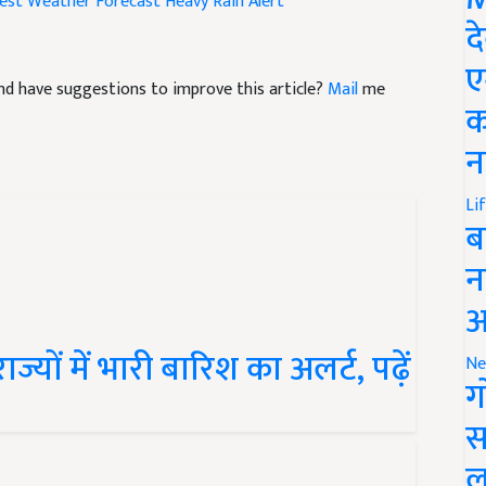
द
e and have suggestions to improve this article?
Mail
me
ए
क
न
Li
ब
न
आ
्यों में भारी बारिश का अलर्ट, पढ़ें
Ne
ग
स
ल