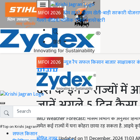
MFOI 2026
होम
ख़बरें
मौसम
खेती-बाड़ी
सरकारी योजना
गैलरी
वीडियो
मासिक पत्रिका
डायरेक्टरी
हिंदी
MFOI 2026
न्यूज़ रैप
सफल किसान
बाजार
साक्षात्कार
क
Home
मौसम
देश के इन 5 राज्यों मे
जानें अगले 5 दिन कैसा
IMD Weather Forecast: मौसम विभाग के अनुसार हिमाचल प्र
समेत कई राज्यों में घना कोहरा छाया रह सकता है. आइये क
#Top on Krishi Jagran
सफल किसान
मोहित नागर
Updated on 11 December, 2024 11:03 