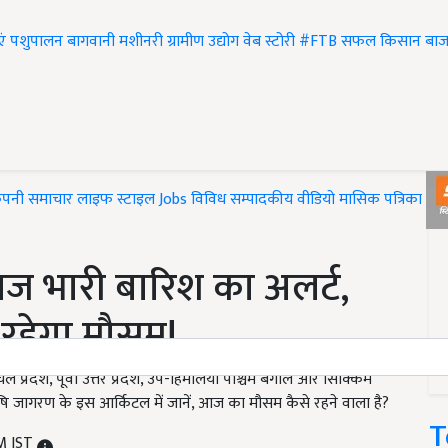
एं
पशुपालन
बागवानी
मशीनरी
ग्रामीण उद्योग
वेब स्टोरी
#FTB
सफल किसान
बाज
ंपनी समाचार
लाइफ स्टाइल
Jobs
विविध
सम्पादकीय
वीडियो
मासिक पत्रिका
#T
ं आज भारी बारिश का अलर्ट,
 रहेगा मौसम!
देश, पूर्वी उत्तर प्रदेश, उप-हिमालयी पश्चिम बंगाल और सिक्किम
ृषि जागरण के इस आर्किटल में जानें, आज का मौसम कैसे रहने वाला है?
T
AM IST