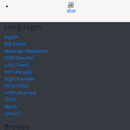
जॉब्स
Languages
English
हिंदी (Hindi)
മലയാളം (Malayalam)
मराठी (Marathi)
தமிழ் (Tamil)
বাঙালি (Bengali)
ಕನ್ನಡ (Kannada)
ଓଡିଆ (Odia)
অসমীয়া (Asomiya)
ਪੰਜਾਬੀ
తెలుగు
ગુજરાતી
Browse