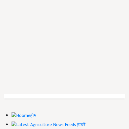
होम
ख़बरें