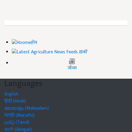
होम
ख़बरें
जॉब्स
Languages
English
हिंदी (Hindi)
മലയാളം (Malayalam)
मराठी (Marathi)
தமிழ் (Tamil)
বাঙালি (Bengali)