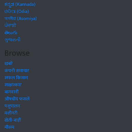
ಕನ್ನಡ (Kannada)
ଓଡିଆ (Odia)
অসমীয়া (Asomiya)
ਪੰਜਾਬੀ
తెలుగు
ગુજરાતી
Browse
खबरें
कंपनी समाचार
सफल किसान
साक्षात्कार
बागवानी
औषधीय फसलें
पशुपालन
मशीनरी
खेती-बाड़ी
मौसम